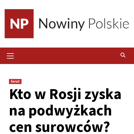
Skip
to
content
Primary
Menu
Świat
Kto w Rosji zyska
na podwyżkach
cen surowców?