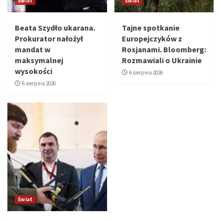
Świat
Świat
Beata Szydło ukarana.
Tajne spotkanie
Prokurator nałożył
Europejczyków z
mandat w
Rosjanami. Bloomberg:
maksymalnej
Rozmawiali o Ukrainie
wysokości
6 sierpnia 2026
6 sierpnia 2026
Świat