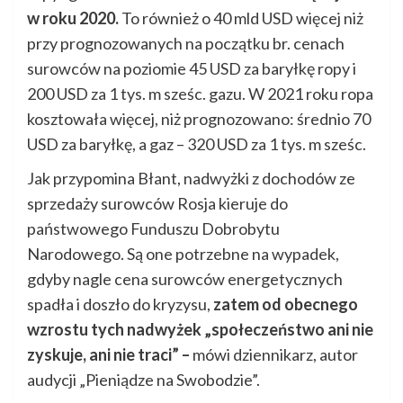
w roku 2020.
To również o 40 mld USD więcej niż
przy prognozowanych na początku br. cenach
surowców na poziomie 45 USD za baryłkę ropy i
200 USD za 1 tys. m sześc. gazu. W 2021 roku ropa
kosztowała więcej, niż prognozowano: średnio 70
USD za baryłkę, a gaz – 320 USD za 1 tys. m sześc.
Jak przypomina Błant, nadwyżki z dochodów ze
sprzedaży surowców Rosja kieruje do
państwowego Funduszu Dobrobytu
Narodowego. Są one potrzebne na wypadek,
gdyby nagle cena surowców energetycznych
spadła i doszło do kryzysu,
zatem od obecnego
wzrostu tych nadwyżek „społeczeństwo ani nie
zyskuje, ani nie traci” –
mówi dziennikarz, autor
audycji „Pieniądze na Swobodzie”.