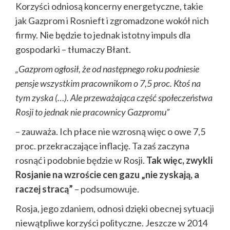
Korzyści odniosą koncerny energetyczne, takie
jak Gazprom i Rosnieft i zgromadzone wokół nich
firmy. Nie będzie to jednak istotny impuls dla
gospodarki – tłumaczy Błant.
„Gazprom ogłosił, że od następnego roku podniesie
pensje wszystkim pracownikom o 7,5 proc. Ktoś na
tym zyska (…). Ale przeważająca część społeczeństwa
Rosji to jednak nie pracownicy Gazpromu”
– zauważa. Ich płace nie wzrosną więc o owe 7,5
proc. przekraczające inflację. Ta zaś zaczyna
rosnąć i podobnie będzie w Rosji.
Tak więc, zwykli
Rosjanie na wzroście cen gazu „nie zyskają, a
raczej stracą”
– podsumowuje.
Rosja, jego zdaniem, odnosi dzięki obecnej sytuacji
niewątpliwe korzyści polityczne. Jeszcze w 2014