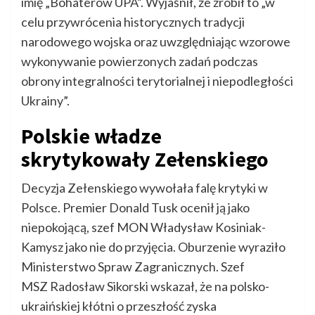
imię „Bohaterów UPA”. Wyjaśnił, że zrobił to „w
celu przywrócenia historycznych tradycji
narodowego wojska oraz uwzględniając wzorowe
wykonywanie powierzonych zadań podczas
obrony integralności terytorialnej i niepodległości
Ukrainy”.
Polskie władze
skrytykowały Zełenskiego
Decyzja Zełenskiego wywołała falę krytyki w
Polsce. Premier Donald Tusk ocenił ją jako
niepokojącą, szef MON Władysław Kosiniak-
Kamysz jako nie do przyjęcia. Oburzenie wyraziło
Ministerstwo Spraw Zagranicznych. Szef
MSZ Radosław Sikorski wskazał, że na polsko-
ukraińskiej kłótni o przeszłość zyska