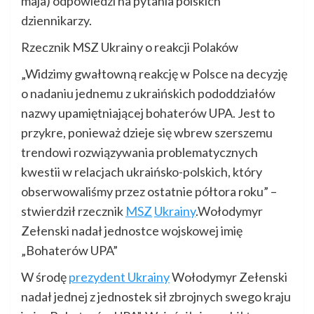
maja) odpowiedzi na pytania polskich
dziennikarzy.
Rzecznik MSZ Ukrainy o reakcji Polaków
„Widzimy gwałtowną reakcję w Polsce na decyzję
o nadaniu jednemu z ukraińskich pododdziałów
nazwy upamiętniającej bohaterów UPA. Jest to
przykre, ponieważ dzieje się wbrew szerszemu
trendowi rozwiązywania problematycznych
kwestii w relacjach ukraińsko-polskich, który
obserwowaliśmy przez ostatnie półtora roku” –
stwierdził rzecznik
MSZ
Ukrainy
.Wołodymyr
Zełenski nadał jednostce wojskowej imię
„Bohaterów UPA”
W środę
prezydent Ukrainy
Wołodymyr Zełenski
nadał jednej z jednostek sił zbrojnych swego kraju