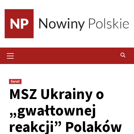
Skip
to
content
Primary
Menu
Świat
MSZ Ukrainy o
„gwałtownej
reakcji” Polaków