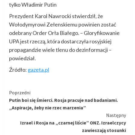
tylko Władimir Putin
Prezydent Karol Nawrocki stwierdził, że
Wołodymyrowi Zełenskiemu powinien zostać
odebrany Order Orła Białego. – Gloryfikowanie
UPA jest rzeczą, która dostarczyła rosyjskiej
propagandzie wiele tlenu do dezinformacji –
powiedział.
Źródło:
gazeta.pl
Kontynuuj
Poprzedni
Putin boi się śmierci. Rosja pracuje nad badaniami.
czytanie
„Aspiracje, żeby nie rzec marzenia”
Następny
Izrael i Rosja na „czarnej liście” ONZ. Izraelczycy
zawieszają stosunki