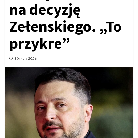
na decyzję
Zełenskiego. „To
przykre”
30 maja 2026