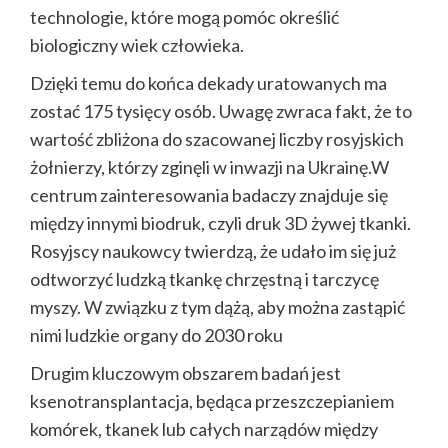
technologie, które mogą pomóc określić
biologiczny wiek człowieka.
Dzięki temu do końca dekady uratowanych ma
zostać 175 tysięcy osób. Uwagę zwraca fakt, że to
wartość zbliżona do szacowanej liczby rosyjskich
żołnierzy, którzy zginęli w inwazji na Ukrainę.W
centrum zainteresowania badaczy znajduje się
między innymi biodruk, czyli druk 3D żywej tkanki.
Rosyjscy naukowcy twierdzą, że udało im się już
odtworzyć ludzką tkankę chrzęstną i tarczycę
myszy. W związku z tym dążą, aby można zastąpić
nimi ludzkie organy do 2030 roku
Drugim kluczowym obszarem badań jest
ksenotransplantacja, będąca przeszczepianiem
komórek, tkanek lub całych narządów między