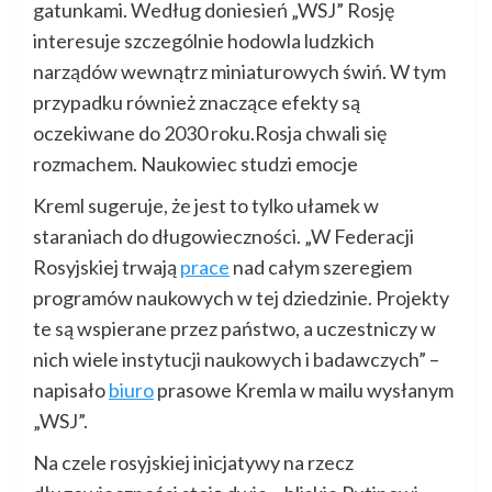
gatunkami. Według doniesień „WSJ” Rosję
interesuje szczególnie hodowla ludzkich
narządów wewnątrz miniaturowych świń. W tym
przypadku również znaczące efekty są
oczekiwane do 2030 roku.Rosja chwali się
rozmachem. Naukowiec studzi emocje
Kreml sugeruje, że jest to tylko ułamek w
staraniach do długowieczności. „W Federacji
Rosyjskiej trwają
prace
nad całym szeregiem
programów naukowych w tej dziedzinie. Projekty
te są wspierane przez państwo, a uczestniczy w
nich wiele instytucji naukowych i badawczych” –
napisało
biuro
prasowe Kremla w mailu wysłanym
„WSJ”.
Na czele rosyjskiej inicjatywy na rzecz