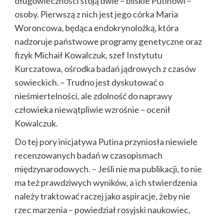
długowieczności stoją dwie – bliskie Putinowi –
osoby. Pierwszą z nich jest jego córka Maria
Woroncowa, będąca endokrynolożką, która
nadzoruje państwowe programy genetyczne oraz
fizyk Michaił Kowalczuk, szef Instytutu
Kurczatowa, ośrodka badań jądrowych z czasów
sowieckich. – Trudno jest dyskutować o
nieśmiertelności, ale zdolność do naprawy
człowieka niewątpliwie wzrośnie – ocenił
Kowalczuk.
Do tej pory inicjatywa Putina przyniosła niewiele
recenzowanych badań w czasopismach
międzynarodowych. – Jeśli nie ma publikacji, to nie
ma też prawdziwych wyników, a ich stwierdzenia
należy traktować raczej jako aspiracje, żeby nie
rzec marzenia – powiedział rosyjski naukowiec,