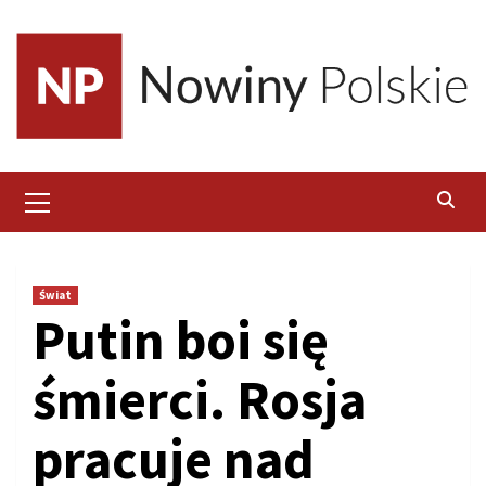
Skip
to
content
Primary
Menu
Świat
Putin boi się
śmierci. Rosja
pracuje nad