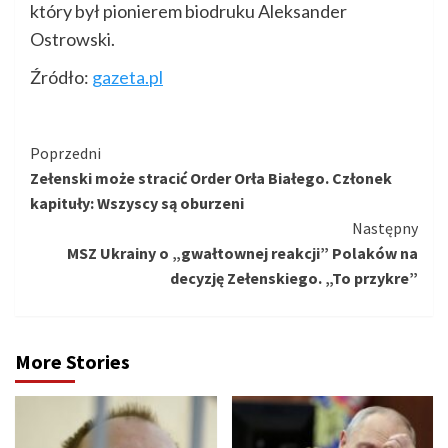
który był pionierem biodruku Aleksander
Ostrowski.
Źródło:
gazeta.pl
Kontynuuj
Poprzedni
Zełenski może stracić Order Orła Białego. Członek
czytanie
kapituły: Wszyscy są oburzeni
Następny
MSZ Ukrainy o „gwałtownej reakcji” Polaków na
decyzję Zełenskiego. „To przykre”
More Stories