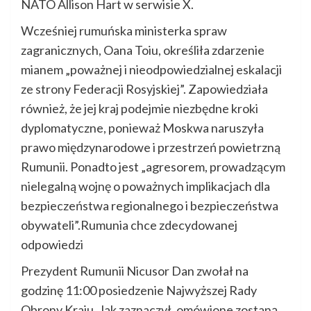
NATO Allison Hart w serwisie X.
Wcześniej rumuńska ministerka spraw
zagranicznych, Oana Toiu, określiła zdarzenie
mianem „poważnej i nieodpowiedzialnej eskalacji
ze strony Federacji Rosyjskiej”. Zapowiedziała
również, że jej kraj podejmie niezbędne kroki
dyplomatyczne, ponieważ Moskwa naruszyła
prawo międzynarodowe i przestrzeń powietrzną
Rumunii. Ponadto jest „agresorem, prowadzącym
nielegalną wojnę o poważnych implikacjach dla
bezpieczeństwa regionalnego i bezpieczeństwa
obywateli”.Rumunia chce zdecydowanej
odpowiedzi
Prezydent Rumunii Nicusor Dan zwołał na
godzinę 11:00 posiedzenie Najwyższej Rady
Obrony Kraju. Jak zaznaczył, omówione zostaną