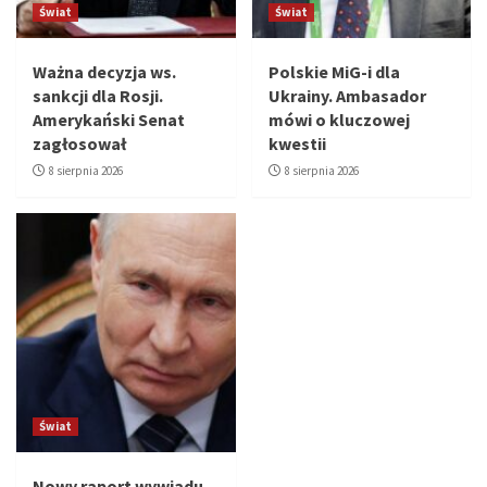
Świat
Świat
Ważna decyzja ws.
Polskie MiG-i dla
sankcji dla Rosji.
Ukrainy. Ambasador
Amerykański Senat
mówi o kluczowej
zagłosował
kwestii
8 sierpnia 2026
8 sierpnia 2026
Świat
Nowy raport wywiadu