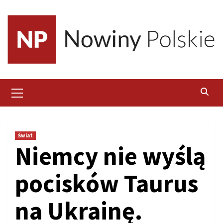
Skip
to
content
Primary
Menu
Świat
Niemcy nie wyślą
pocisków Taurus
na Ukrainę.