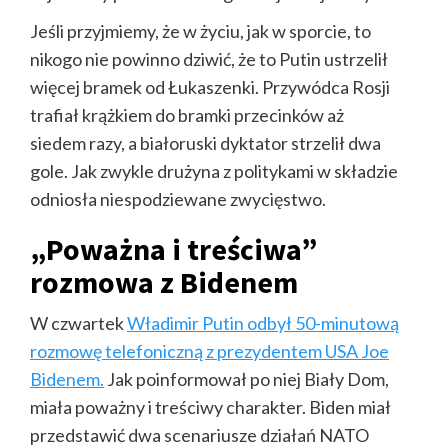
Jeśli przyjmiemy, że w życiu, jak w sporcie, to
nikogo nie powinno dziwić, że to Putin ustrzelił
więcej bramek od Łukaszenki. Przywódca Rosji
trafiał krążkiem do bramki przecinków aż
siedem razy, a białoruski dyktator strzelił dwa
gole. Jak zwykle drużyna z politykami w składzie
odniosła niespodziewane zwycięstwo.
„Poważna i treściwa”
rozmowa z Bidenem
W czwartek
Władimir Putin odbył 50-minutową
rozmowę telefoniczną z prezydentem USA Joe
Bidenem.
Jak poinformował po niej Biały Dom,
miała poważny i treściwy charakter. Biden miał
przedstawić dwa scenariusze działań NATO