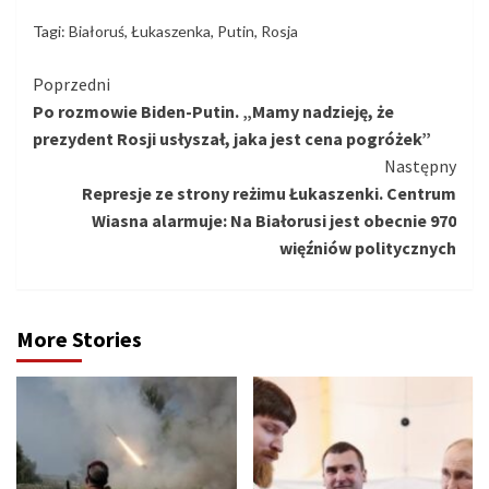
Tagi:
Białoruś
,
Łukaszenka
,
Putin
,
Rosja
Kontynuuj
Poprzedni
Po rozmowie Biden-Putin. „Mamy nadzieję, że
czytanie
prezydent Rosji usłyszał, jaka jest cena pogróżek”
Następny
Represje ze strony reżimu Łukaszenki. Centrum
Wiasna alarmuje: Na Białorusi jest obecnie 970
więźniów politycznych
More Stories