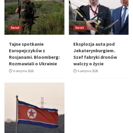
Świat
Świat
Tajne spotkanie
Eksplozja auta pod
Europejczyków z
Jekaterynburgiem.
Rosjanami. Bloomberg:
Szef fabryki dronów
Rozmawiali o Ukrainie
walczy o życie
6 sierpnia 2026
6 sierpnia 2026