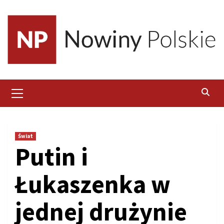
Skip
to
content
Primary
Menu
Świat
Putin i
Łukaszenka w
jednej drużynie