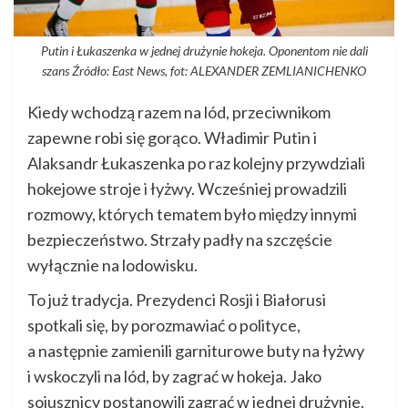
Putin i Łukaszenka w jednej drużynie hokeja. Oponentom nie dali
szans Źródło: East News, fot: ALEXANDER ZEMLIANICHENKO
Kiedy wchodzą razem na lód, przeciwnikom
zapewne robi się gorąco. Władimir Putin i
Alaksandr Łukaszenka po raz kolejny przywdziali
hokejowe stroje i łyżwy. Wcześniej prowadzili
rozmowy, których tematem było między innymi
bezpieczeństwo. Strzały padły na szczęście
wyłącznie na lodowisku.
To już tradycja. Prezydenci Rosji i Białorusi
spotkali się, by porozmawiać o polityce,
a następnie zamienili garniturowe buty na łyżwy
i wskoczyli na lód, by zagrać w hokeja. Jako
sojusznicy postanowili zagrać w jednej drużynie.