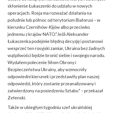
skłonienie Łukaszenki do udziału w nowych
operacjach. Rosja ma rozważać działania na
południe lub północ od terytorium Białorusi – w
kierunku Czernihów-Kijów albo przeciwko
jednemu z krajów NATO.”Jeśli Aleksander
Łukaszenka podejmie błędną decyzję i postanowi
wesprzeć ten rosyjski zamiar, Ukraina bez żadnych
wątpliwości będzie bronić siebie i swojego narodu.
Wydałem polecenie Siłom Obrony i
Bezpieczeństwa Ukrainy, aby wzmocniły
odpowiedni kierunek i przedstawiły plan naszej
odpowiedzi, który zostanie przeanalizowany i
zatwierdzony na posiedzeniu Sztabu” – przekazał
Zełenski.
Także w ubiegłym tygodniu szef ukraińskiej