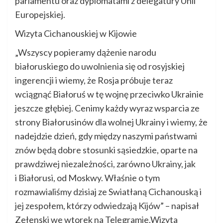
parlamentu oraz dyplomatami z delegatury Unii
Europejskiej.
Wizyta Cichanouskiej w Kijowie
„Wszyscy popieramy dążenie narodu
białoruskiego do uwolnienia się od rosyjskiej
ingerencji i wiemy, że Rosja próbuje teraz
wciągnąć Białoruś w tę wojnę przeciwko Ukrainie
jeszcze głębiej. Cenimy każdy wyraz wsparcia ze
strony Białorusinów dla wolnej Ukrainy i wiemy, że
nadejdzie dzień, gdy między naszymi państwami
znów będą dobre stosunki sąsiedzkie, oparte na
prawdziwej niezależności, zarówno Ukrainy, jak
i Białorusi, od Moskwy. Właśnie o tym
rozmawialiśmy dzisiaj ze Swiatłaną Cichanouską i
jej zespołem, którzy odwiedzają Kijów” – napisał
Zełenski we wtorek na Telegramie.Wizyta