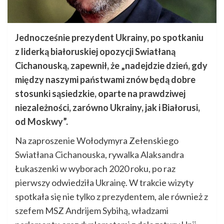
Jednocześnie prezydent Ukrainy, po spotkaniu
z liderką białoruskiej opozycji Swiatłaną
Cichanouską, zapewnił, że „nadejdzie dzień, gdy
między naszymi państwami znów będą dobre
stosunki sąsiedzkie, oparte na prawdziwej
niezależności, zarówno Ukrainy, jak i Białorusi,
od Moskwy”.
Na zaproszenie Wołodymyra Zełenskiego
Swiatłana Cichanouska, rywalka Alaksandra
Łukaszenki w wyborach 2020 roku, po raz
pierwszy odwiedziła Ukrainę. W trakcie wizyty
spotkała się nie tylko z prezydentem, ale również z
szefem MSZ Andrijem Sybihą, władzami