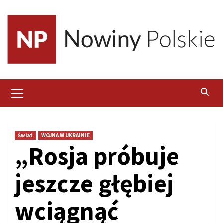
Skip
to
content
Primary
Menu
Świat
WOJNA W UKRAINIE
„Rosja próbuje
jeszcze głębiej
wciągnąć