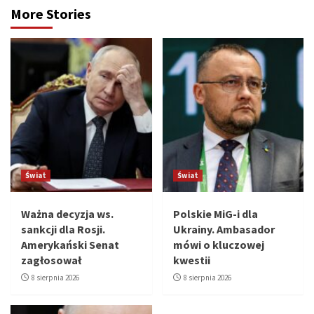
More Stories
Świat
Świat
Ważna decyzja ws.
Polskie MiG-i dla
sankcji dla Rosji.
Ukrainy. Ambasador
Amerykański Senat
mówi o kluczowej
zagłosował
kwestii
8 sierpnia 2026
8 sierpnia 2026