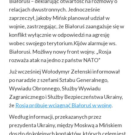
Białorusi – deklarując otwartość na rozmowy o
relacjach dwustronnych. Jednocześnie
zaprzeczył, jakoby Mińsk planował udział w
wojnie, zastrzegając, że Białoruś zaangażuje się w
konflikt wyłącznie w odpowiedzi na agresję
wobec swojego terytorium.Kijów alarmuje ws.
Białorusi. Możliwy nowy front wojny. „Rosja
rozważa atak na jedno z państw NATO”
Już wcześniej Wołodymyr Zełenski informował
po naradzie z szefami Sztabu Generalnego,
Wywiadu Obronnego, Służby Wywiadu
Zagranicznego i Służby Bezpieczeństwa Ukrainy,
że
Rosja próbuje wciągnąć Białoruś w wojnę
.
Według informacji, przekazanych przez
prezydenta Ukrainy, między Moskwą a Mińskiem
doszło do kolejnych kontaktów, których celem jest