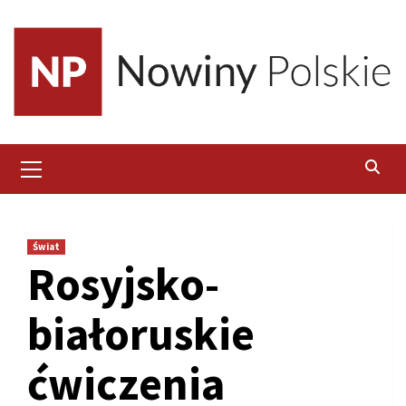
Skip
to
content
Primary
Menu
Świat
Rosyjsko-
białoruskie
ćwiczenia