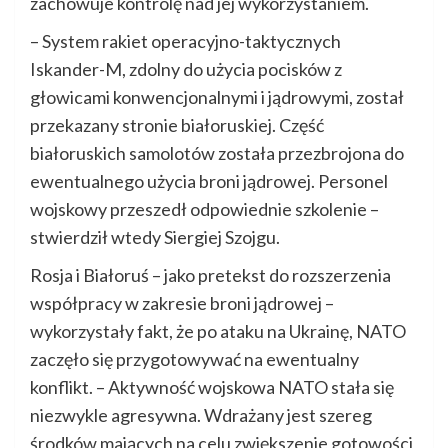
zachowuje kontrolę nad jej wykorzystaniem.
– System rakiet operacyjno-taktycznych
Iskander-M, zdolny do użycia pocisków z
głowicami konwencjonalnymi i jądrowymi, został
przekazany stronie białoruskiej. Część
białoruskich samolotów została przezbrojona do
ewentualnego użycia broni jądrowej. Personel
wojskowy przeszedł odpowiednie szkolenie –
stwierdził wtedy Siergiej Szojgu.
Rosja i Białoruś – jako pretekst do rozszerzenia
współpracy w zakresie broni jądrowej –
wykorzystały fakt, że po ataku na Ukrainę, NATO
zaczęło się przygotowywać na ewentualny
konflikt. – Aktywność wojskowa NATO stała się
niezwykle agresywna. Wdrażany jest szereg
środków mających na celu zwiększenie gotowości