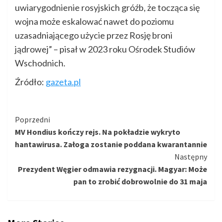
uwiarygodnienie rosyjskich gróźb, że tocząca się
wojna może eskalować nawet do poziomu
uzasadniającego użycie przez Rosję broni
jądrowej” – pisał w 2023 roku Ośrodek Studiów
Wschodnich.
Źródło:
gazeta.pl
Kontynuuj
Poprzedni
MV Hondius kończy rejs. Na pokładzie wykryto
czytanie
hantawirusa. Załoga zostanie poddana kwarantannie
Następny
Prezydent Węgier odmawia rezygnacji. Magyar: Może
pan to zrobić dobrowolnie do 31 maja