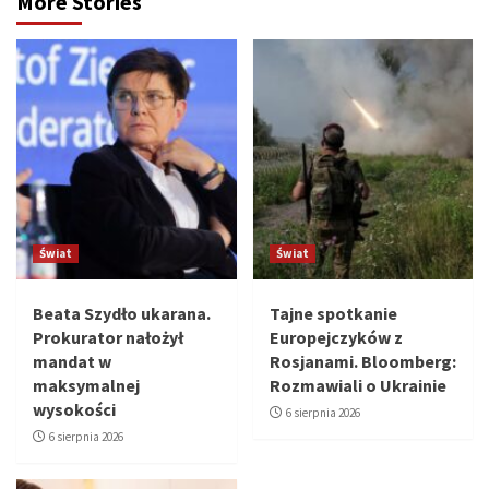
More Stories
Świat
Świat
Beata Szydło ukarana.
Tajne spotkanie
Prokurator nałożył
Europejczyków z
mandat w
Rosjanami. Bloomberg:
maksymalnej
Rozmawiali o Ukrainie
wysokości
6 sierpnia 2026
6 sierpnia 2026