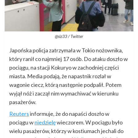
@siz33 / Twitter
Japońska policja zatrzymała w Tokio nożownika,
który ranił co najmniej 17 osób. Do ataku doszło w
pociągu, na stacji Kokuryo w zachodniej części
miasta. Media podają, że napastnik rozlał w
wagonie ciecz, którą następnie podpalił. Potem
wyjął nóż i zaczął nim wymachiwać w kierunku
pasażerów.
Reuters
informuje, że do napaści doszło w
pociągu w
niedzielę
wieczorem. W pociągu było
wielu pasażerów, którzy w kostiumach jechali do