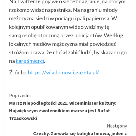
Na Twitterze pojawiło się też nagranie, na którym
rzekomo widać napastnika. Na nagraniu młody
mężczyzna siedzi w pociągu i pali papierosa. W
kolejnym opublikowanym wideo widzimy tę
samą osobę otoczoną przez policjantów. Według
lokalnych mediów mężczyzna miał powiedzieć
stróżom prawa, że chciał zabić ludzi, by skazano go
na
karę śmierci
.
Źródło:
https://wiadomosci.gazeta.pl/
Kontynuuj
Poprzedni
Marsz Niepodległości 2021. Wiceminister kultury:
czytanie
Największym zwolennikiem marszu jest Rafał
Trzaskowski
Następny
Czechy. Zarwała się kolejka linowa, jeden z