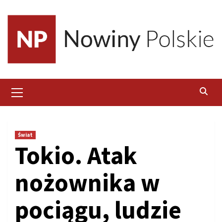
Skip
to
content
Primary
Menu
Świat
Tokio. Atak
nożownika w
pociągu, ludzie