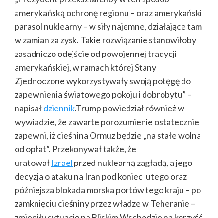
amerykańską ochronę regionu – oraz amerykański
parasol nuklearny – w siły najemne, działające tam
w zamian za zysk. Takie rozwiązanie stanowiłoby
zasadniczo odejście od powojennej tradycji
amerykańskiej, w ramach której Stany
Zjednoczone wykorzystywały swoją potęgę do
zapewnienia światowego pokoju i dobrobytu” –
napisał
dziennik
.Trump powiedział również w
wywiadzie, że zawarte porozumienie ostatecznie
zapewni, iż cieśnina Ormuz będzie „na stałe wolna
od opłat”. Przekonywał także, że
uratował
Izrael
przed nuklearną zagładą, a jego
decyzja o ataku na Iran pod koniec lutego oraz
późniejsza blokada morska portów tego kraju – po
zamknięciu cieśniny przez władze w Teheranie –
zmieniły sytuację na Bliskim Wschodzie na korzyść