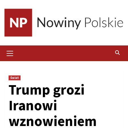
Skip
to
content
Primary
Menu
Świat
Trump grozi
Iranowi
wznowieniem