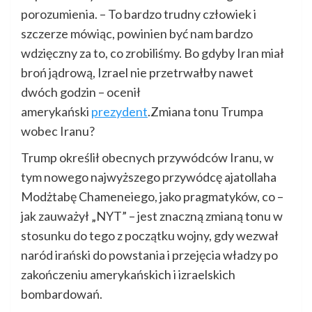
porozumienia. – To bardzo trudny człowiek i
szczerze mówiąc, powinien być nam bardzo
wdzięczny za to, co zrobiliśmy. Bo gdyby Iran miał
broń jądrową, Izrael nie przetrwałby nawet
dwóch godzin – ocenił
amerykański
prezydent
.Zmiana tonu Trumpa
wobec Iranu?
Trump określił obecnych przywódców Iranu, w
tym nowego najwyższego przywódcę ajatollaha
Modżtabę Chameneiego, jako pragmatyków, co –
jak zauważył „NYT” – jest znaczną zmianą tonu w
stosunku do tego z początku wojny, gdy wezwał
naród irański do powstania i przejęcia władzy po
zakończeniu amerykańskich i izraelskich
bombardowań.