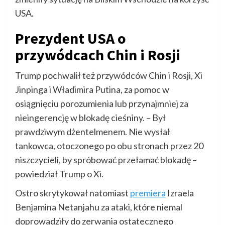
USA.
Prezydent USA o
przywódcach Chin i Rosji
Trump pochwalił też przywódców Chin i Rosji, Xi
Jinpinga i Władimira Putina, za pomoc w
osiągnięciu porozumienia lub przynajmniej za
nieingerencję w blokadę cieśniny. – Był
prawdziwym dżentelmenem. Nie wysłał
tankowca, otoczonego po obu stronach przez 20
niszczycieli, by spróbować przełamać blokadę –
powiedział Trump o Xi.
Ostro skrytykował natomiast
premiera
Izraela
Benjamina Netanjahu za ataki, które niemal
doprowadziły do zerwania ostatecznego