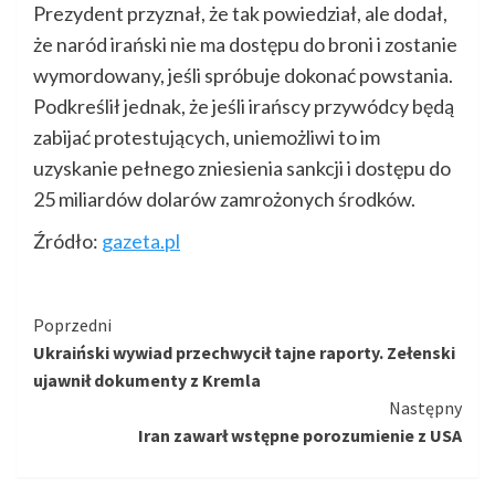
Prezydent przyznał, że tak powiedział, ale dodał,
że naród irański nie ma dostępu do broni i zostanie
wymordowany, jeśli spróbuje dokonać powstania.
Podkreślił jednak, że jeśli irańscy przywódcy będą
zabijać protestujących, uniemożliwi to im
uzyskanie pełnego zniesienia sankcji i dostępu do
25 miliardów dolarów zamrożonych środków.
Źródło:
gazeta.pl
Kontynuuj
Poprzedni
Ukraiński wywiad przechwycił tajne raporty. Zełenski
czytanie
ujawnił dokumenty z Kremla
Następny
Iran zawarł wstępne porozumienie z USA