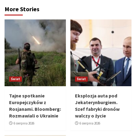
More Stories
Świat
Świat
Tajne spotkanie
Eksplozja auta pod
Europejczyków z
Jekaterynburgiem.
Rosjanami. Bloomberg:
Szef fabryki dronów
Rozmawiali o Ukrainie
walczy o życie
6 sierpnia 2026
6 sierpnia 2026