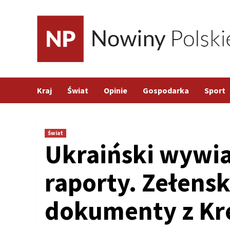
Skip
to
content
Kraj
Świat
Opinie
Gospodarka
Sport
Świat
Ukraiński wywia
raporty. Zełensk
dokumenty z Kr