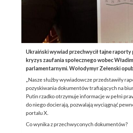
Ukraiński wywiad przechwycił tajne raporty
kryzys zaufania społecznego wobec Władimi
parlamentarnymi. Wołodymyr Zełenski opubl
„Nasze służby wywiadowcze przedstawiły rapo
pozyskiwania dokumentów trafiających na biur
Putin rzadko otrzymuje informacje w pełni pr
do niego docierają, pozwalają wyciągnąć pew
portalu X.
Co wynika z przechwyconych dokumentów?