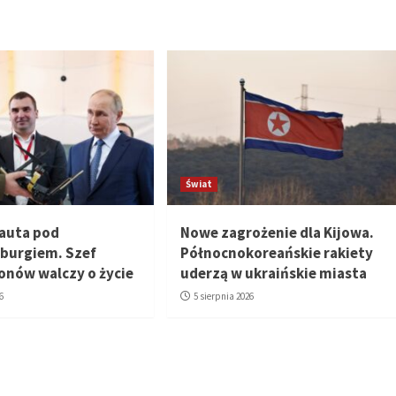
Świat
 auta pod
Nowe zagrożenie dla Kijowa.
burgiem. Szef
Północnokoreańskie rakiety
ronów walczy o życie
uderzą w ukraińskie miasta
6
5 sierpnia 2026