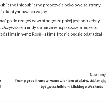
publiczne i niepubliczne propozycje pokojowe ze strony
mi o kontynuowaniu wojny.
ać go do czegoś odwrotnego: że pokój jest potrzebny.
Oczywiście trendy się nie zmienią i z czasem może to
 z kimś innym z Rosji – z kimś, kto nie będzie odgradzał
Następny
e
Trump grozi Iranowi wznowieniem ataków. USA mają
li
być „strażnikiem Bliskiego Wschodu”