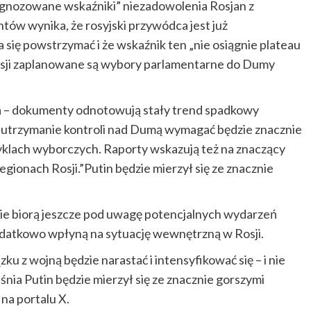
gnozowane wskaźniki” niezadowolenia Rosjan z
tów wynika, że rosyjski przywódca jest już
 się powstrzymać i że wskaźnik ten „nie osiągnie plateau
 Rosji zaplanowane są wybory parlamentarne do Dumy
 – dokumenty odnotowują stały trend spadkowy
i, utrzymanie kontroli nad Dumą wymagać będzie znacznie
cyklach wyborczych. Raporty wskazują też na znaczący
gionach Rosji.”Putin będzie mierzył się ze znacznie
nie biorą jeszcze pod uwagę potencjalnych wydarzeń
 dodatkowo wpłyną na sytuację wewnętrzną w Rosji.
ku z wojną będzie narastać i intensyfikować się – i nie
śnia Putin będzie mierzył się ze znacznie gorszymi
 na portalu X.