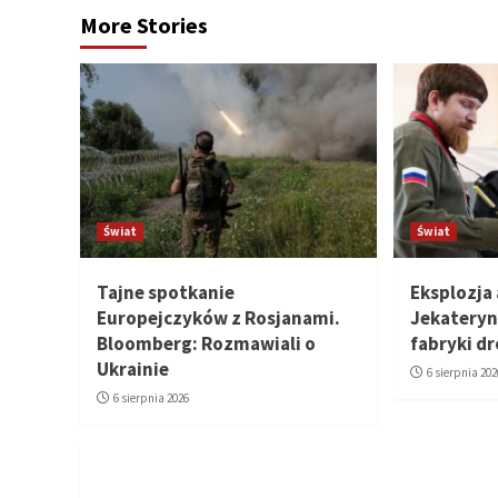
More Stories
Świat
Świat
Tajne spotkanie
Eksplozja
Europejczyków z Rosjanami.
Jekateryn
Bloomberg: Rozmawiali o
fabryki d
Ukrainie
6 sierpnia 202
6 sierpnia 2026