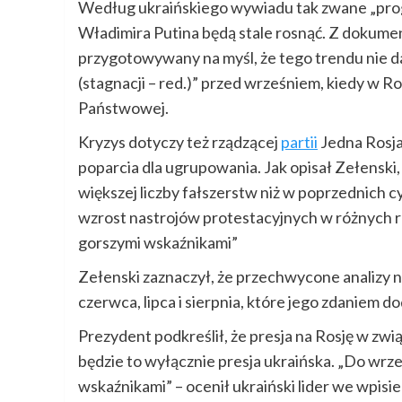
Według ukraińskiego wywiadu tak zwane „pro
Władimira Putina będą stale rosnąć. Z dokumen
przygotowywany na myśl, że tego trendu nie da
(stagnacji – red.)” przed wrześniem, kiedy w
Państwowej.
Kryzys dotyczy też rządzącej
partii
Jedna Rosja
poparcia dla ugrupowania. Jak opisał Zełensk
większej liczby fałszerstw niż w poprzednich 
wzrost nastrojów protestacyjnych w różnych re
gorszymi wskaźnikami”
Zełenski zaznaczył, że przechwycone analizy 
czerwca, lipca i sierpnia, które jego zdaniem
Prezydent podkreślił, że presja na Rosję w związ
będzie to wyłącznie presja ukraińska. „Do wrze
wskaźnikami” – ocenił ukraiński lider we wpisie