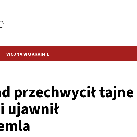
WOJNA W UKRAINIE
d przechwycił tajne
i ujawnił
emla