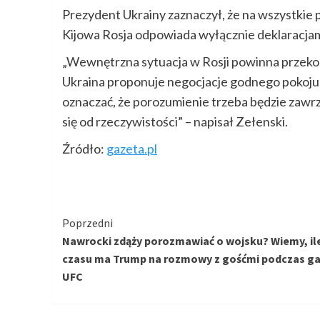
Prezydent Ukrainy zaznaczył, że na wszystkie 
Kijowa Rosja odpowiada wyłącznie deklaracja
„Wewnętrzna sytuacja w Rosji powinna przekon
Ukraina proponuje negocjacje godnego pokoju. 
oznaczać, że porozumienie trzeba będzie zawrzeć
się od rzeczywistości” – napisał Zełenski.
Źródło:
gazeta.pl
Kontynuuj
Poprzedni
Nawrocki zdąży porozmawiać o wojsku? Wiemy, il
czytanie
czasu ma Trump na rozmowy z gośćmi podczas ga
UFC