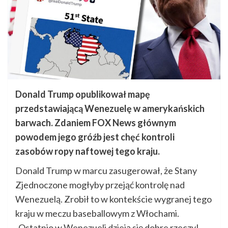
Donald Trump opublikował mapę
przedstawiającą Wenezuelę w amerykańskich
barwach. Zdaniem FOX News głównym
powodem jego gróźb jest chęć kontroli
zasobów ropy naftowej tego kraju.
Donald Trump w marcu zasugerował, że Stany
Zjednoczone mogłyby przejąć kontrolę nad
Wenezuelą. Zrobił to w kontekście wygranej tego
kraju w meczu baseballowym z Włochami.
„Ostatnio w Wenezueli dzieją się dobre rzeczy!