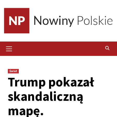
Skip
to
content
Primary
Menu
Świat
Trump pokazał
skandaliczną
mapę.