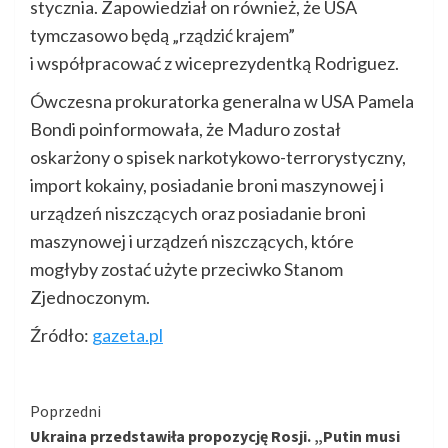
stycznia. Zapowiedział on również, że USA
tymczasowo będą „rządzić krajem”
i współpracować z wiceprezydentką Rodriguez.
Ówczesna prokuratorka generalna w USA Pamela
Bondi poinformowała, że Maduro został
oskarżony o spisek narkotykowo-terrorystyczny,
import kokainy, posiadanie broni maszynowej i
urządzeń niszczących oraz posiadanie broni
maszynowej i urządzeń niszczących, które
mogłyby zostać użyte przeciwko Stanom
Zjednoczonym.
Źródło:
gazeta.pl
Kontynuuj
Poprzedni
Ukraina przedstawiła propozycję Rosji. „Putin musi
czytanie