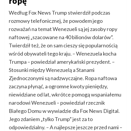
ropę
Według Fox News Trump stwierdził podczas
rozmowy telefonicznej, że powodem jego
rozważań na temat Wenezueli są jej zasoby ropy
naftowej „szacowane na 40 bilionów dolarów”.
Twierdził też, że on sam cieszy się popularnością
wśród obywateli tego kraju. – Wenezuela kocha
Trumpa – powiedział amerykański prezydent. –
Stosunki między Wenezuelą a Stanami
Zjednoczonymi są nadzwyczajne. Ropa naftowa
zaczyna płynąć, a ogromne kwoty pieniędzy,
niewidziane od lat, wkrótce pomogą wspaniałemu
narodowi Wenezueli – powiedział rzecznik
Białego Domu w wywiadzie dla Fox News Digital.
Jego zdaniem „tylko Trump” jest za to
odpowiedzialny. – A najlepsze jeszcze przed nami –