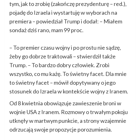
tym, jak to zrobię (zakończę prezydenturę – red.),
pojadę do Izraela i wystartuję w wyborach na
premiera – powiedział Trump i dodał: – Miałem
sondaż dziś rano, mam 99 proc.
– To premier czasu wojny i po prostu nie sądzę,
żeby go dobrze traktowali – stwierdził także
Trump. – To bardzo dobry człowiek. Zrobi
wszystko, co mu każę. To świetny facet. Dla mnie
to świetny facet – mówił dopytywany o jego
stosunek do Izraela w kontekście wojny z Iranem.
Od 8 kwietnia obowiązuje zawieszenie broni w
wojnie USA z Iranem. Rozmowy o trwałym pokoju
utknęły w martwym punkcie, a strony wzajemnie
odrzucają swoje propozycje porozumienia.