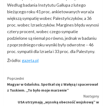
Według badania Instytutu Gallupa z lutego
bieżącego roku 41 proc. ankietowanych wyraża
większą sympatię wobec Palestyńczyków, a 36
proc. wobec Izraelczyków. Margines błędu wynosi
cztery procent, wobec czego sympatie
podzielone są niemal po równo, jednak w badaniu
z poprzedniego roku wyniki były odwrotne – 46
proc. sympatii dla Izraela i 33 proc. dla Palestyny.
Źródło:
gazeta.pl
Kontynuuj
Poprzedni
Magyar w Gdańsku. Spotkał się z Wałęsą i spacerował
czytanie
z Tuskiem. „To było moje marzenie”
Następny
USA utrzymają „wysoką obecność wojskową” w