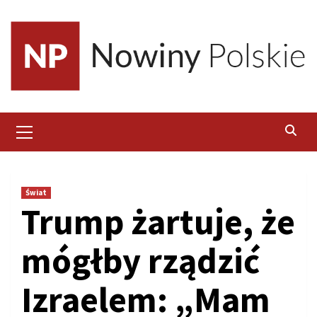
Skip
to
content
Primary
Menu
Świat
Trump żartuje, że
mógłby rządzić
Izraelem: „Mam