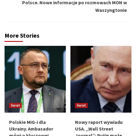
Polsce. Nowe informacje po rozmowach MON w
Waszyngtonie
More Stories
Świat
Świat
Polskie MiG-i dla
Nowy raport wywiadu
Ukrainy. Ambasador
USA. „Wall Street
mówi o kluczowej
Journal”: Putin może