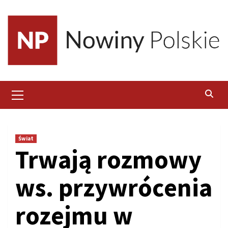
Skip
to
content
Primary
Menu
Świat
Trwają rozmowy
ws. przywrócenia
rozejmu w