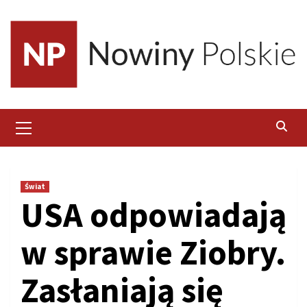
Skip
to
content
Primary
Menu
Świat
USA odpowiadają
w sprawie Ziobry.
Zasłaniają się