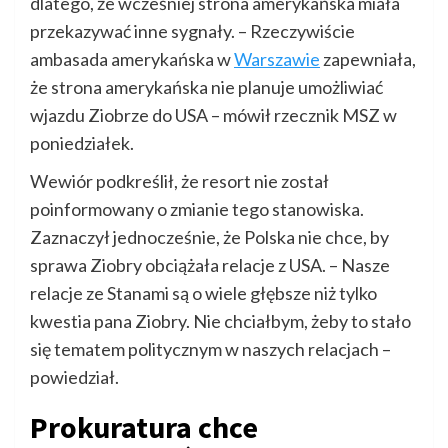
dlatego, że wcześniej strona amerykańska miała
przekazywać inne sygnały. – Rzeczywiście
ambasada amerykańska w
Warszawie
zapewniała,
że strona amerykańska nie planuje umożliwiać
wjazdu Ziobrze do USA – mówił rzecznik MSZ w
poniedziałek.
Wewiór podkreślił, że resort nie został
poinformowany o zmianie tego stanowiska.
Zaznaczył jednocześnie, że Polska nie chce, by
sprawa Ziobry obciążała relacje z USA. – Nasze
relacje ze Stanami są o wiele głębsze niż tylko
kwestia pana Ziobry. Nie chciałbym, żeby to stało
się tematem politycznym w naszych relacjach –
powiedział.
Prokuratura chce