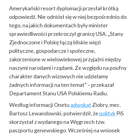
Amerykański resort dyplomacji przesłał krótką
odpowiedź. Nie odniósł się w niej bezpośrednio do
tego, na jakich dokumentach były minister
sprawiedliwości przekroczył granicę USA. „Stany
Zjednoczone i Polskę łączą bliskie więzi
polityczne, gospodarcze i społeczne,
zakorzenione w wielowiekowej przyjaźni między
naszymi narodami i rządami. Ze względu na poufny
charakter danych wizowych nie udzielamy
żadnych informacji na ten temat” – przekazał
Departament Stanu USA Polskiemu Radiu.
Według informacji Onetu
adwokat
Ziobry, mec.
Bartosz Lewandowski, potwierdził, że
polityk
PiS
skorzystał z wydanego na Węgrzech tzw.
paszportu genewskiego. Wcześniej na wniosek