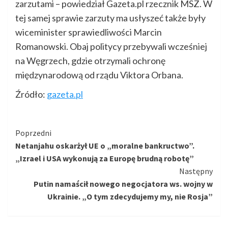
zarzutami – powiedział Gazeta.pl rzecznik MSZ. W
tej samej sprawie zarzuty ma usłyszeć także były
wiceminister sprawiedliwości Marcin
Romanowski. Obaj politycy przebywali wcześniej
na Węgrzech, gdzie otrzymali ochronę
międzynarodową od rządu Viktora Orbana.
Źródło:
gazeta.pl
Kontynuuj
Poprzedni
Netanjahu oskarżył UE o „moralne bankructwo”.
czytanie
„Izrael i USA wykonują za Europę brudną robotę”
Następny
Putin namaścił nowego negocjatora ws. wojny w
Ukrainie. „O tym zdecydujemy my, nie Rosja”