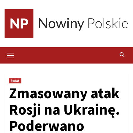
Skip
to
content
Primary
Menu
Świat
Zmasowany atak
Rosji na Ukrainę.
Poderwano