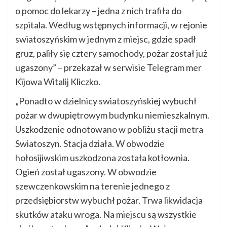
o pomoc do lekarzy – jedna z nich trafiła do
szpitala. Według wstępnych informacji, w rejonie
swiatoszyńskim w jednym z miejsc, gdzie spadł
gruz, paliły się cztery samochody, pożar został już
ugaszony” – przekazał w serwisie Telegram mer
Kijowa Witalij Kliczko.
„Ponadto w dzielnicy swiatoszyńskiej wybuchł
pożar w dwupiętrowym budynku niemieszkalnym.
Uszkodzenie odnotowano w pobliżu stacji metra
Swiatoszyn. Stacja działa. W obwodzie
hołosijiwskim uszkodzona została kotłownia.
Ogień został ugaszony. W obwodzie
szewczenkowskim na terenie jednego z
przedsiębiorstw wybuchł pożar. Trwa likwidacja
skutków ataku wroga. Na miejscu są wszystkie