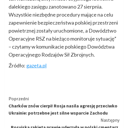
dalekiego zasięgu zanotowano 27 sierpnia.
Wszystkie niezbędne procedury mające na celu
zapewnienie bezpieczeństwa polskiej przestrzeni
powietrznej zostały uruchomione, a Dowództwo
Operacyjne RSZ na bieżąco monitoruje sytuację”
– czytamy w komunikacie polskiego Dowództwa
Operacyjnego Rodzajów Sił Zbrojnych.
Źródło:
gazeta.pl
Kontynuuj
Poprzedni
Charków znów cierpi! Rosja nasila agresję przeciwko
czytanie
Ukrainie: potrzebne jest silne wsparcie Zachodu
Następny
Rosyjska rakieta prawie uderzyła w polski cmentarz.