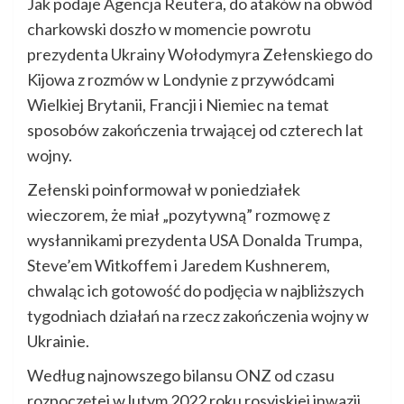
Jak podaje Agencja Reutera, do ataków na obwód
charkowski doszło w momencie powrotu
prezydenta Ukrainy Wołodymyra Zełenskiego do
Kijowa z rozmów w Londynie z przywódcami
Wielkiej Brytanii, Francji i Niemiec na temat
sposobów zakończenia trwającej od czterech lat
wojny.
Zełenski poinformował w poniedziałek
wieczorem, że miał „pozytywną” rozmowę z
wysłannikami prezydenta USA Donalda Trumpa,
Steve’em Witkoffem i Jaredem Kushnerem,
chwaląc ich gotowość do podjęcia w najbliższych
tygodniach działań na rzecz zakończenia wojny w
Ukrainie.
Według najnowszego bilansu ONZ od czasu
rozpoczętej w lutym 2022 roku rosyjskiej inwazji