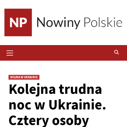
Skip
to
content
Primary
Menu
WOJNA W UKRAINIE
Kolejna trudna
noc w Ukrainie.
Cztery osoby