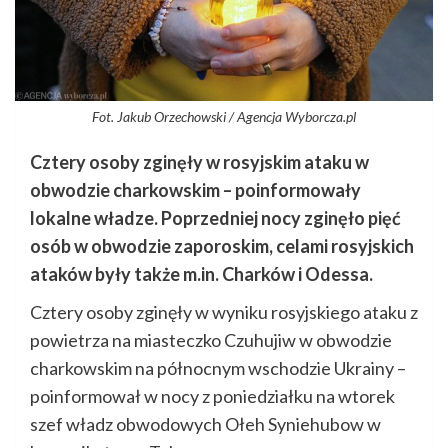
Fot. Jakub Orzechowski / Agencja Wyborcza.pl
Cztery osoby zginęły w rosyjskim ataku w
obwodzie charkowskim – poinformowały
lokalne władze. Poprzedniej nocy zginęło pięć
osób w obwodzie zaporoskim, celami rosyjskich
ataków były także m.in. Charków i Odessa.
Cztery osoby zginęły w wyniku rosyjskiego ataku z
powietrza na miasteczko Czuhujiw w obwodzie
charkowskim na północnym wschodzie Ukrainy –
poinformował w nocy z poniedziałku na wtorek
szef władz obwodowych Ołeh Syniehubow w