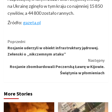
na Ukrainę zginęło w tym kraju co najmniej 15 850
cywilów, a 44 800 zostało rannych.
Źródło:
gazeta.pl
Kontynuuj
Poprzedni
Rosjanie uderzyli w obiekt infrastruktury jądrowej.
czytanie
Zełenski o „nikczemnym ataku”
Następny
Rosjanie zbombardowali Peczerską Ławrę w Kijowie.
Świątynia w płomieniach
More Stories