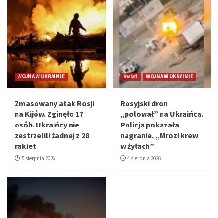
WOJNA W UKRAINIE
Świat
WOJNA W UKRAINIE
Zmasowany atak Rosji
Rosyjski dron
na Kijów. Zginęło 17
„polował” na Ukraińca.
osób. Ukraińcy nie
Policja pokazała
zestrzelili żadnej z 28
nagranie. „Mrozi krew
rakiet
w żyłach”
5 sierpnia 2026
4 sierpnia 2026