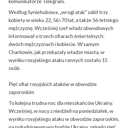
komunikatorze Telegram.
Według Syniehubowa, „wrogi atak” zabił trzy
kobiety w wieku 22, 56 i 70 lat, a także 56-letniego
mężczyznę. Wcześniej szef władz obwodowych
informował o trzech ofiarach śmiertelnych:
dwóch mężczyznach i kobiecie. W samym
Charkowie, jak przekazały władze miasta, w
wyniku rosyjskiego ataku rannych zostało 15
osób.
Pięć ofiar rosyjskich ataków w obwodzie
zaporoskim
To kolejna trudna noc dla mieszkańców Ukrainy.
Wcześniej, w nocy z niedzieli na poniedziałek, w
wyniku rosyjskiego ataku w obwodzie zaporoskim,
na południowym wschodzie Ukrainy, zginęło pięć