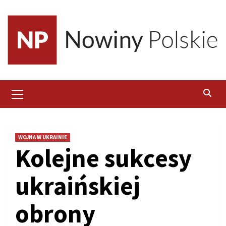
Skip
to
content
Primary
Menu
WOJNA W UKRAINIE
Kolejne sukcesy
ukraińskiej
obrony