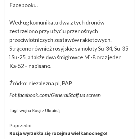
Facebooku.
Według komunikatu dwa z tych dronów
zestrzelono przy użyciu przenośnych
przeciwlotniczych zestawów rakietowych.
Strącono również rosyjskie samoloty Su-34, Su-35
i Su-25, a także dwa śmigłowce Mi-8 oraz jeden
Ka-52 – napisano.
Źródło: niezalezna.pl, PAP
Fot.facebook.com/GeneralStaff.ua screen
Tagi:
wojna Rosji z Ukrainą
Kontynuuj
Poprzedni
Rosja wyrzekła się rozejmu wielkanocnego!
czytanie