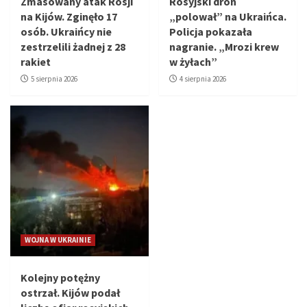
Zmasowany atak Rosji
Rosyjski dron
na Kijów. Zginęło 17
„polował” na Ukraińca.
osób. Ukraińcy nie
Policja pokazała
zestrzelili żadnej z 28
nagranie. „Mrozi krew
rakiet
w żyłach”
5 sierpnia 2026
4 sierpnia 2026
WOJNA W UKRAINIE
Kolejny potężny
ostrzał. Kijów podał