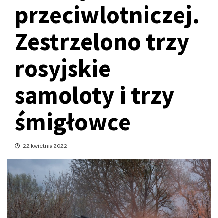
przeciwlotniczej.
Zestrzelono trzy
rosyjskie
samoloty i trzy
śmigłowce
22 kwietnia 2022