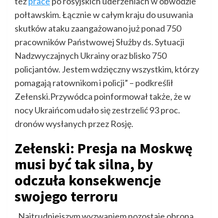
też
prace
po rosyjskich uderzeniach w obwodzie
połtawskim. Łącznie w całym kraju do usuwania
skutków ataku zaangażowano już ponad 750
pracowników Państwowej Służby ds. Sytuacji
Nadzwyczajnych Ukrainy oraz blisko 750
policjantów. Jestem wdzięczny wszystkim, którzy
pomagają ratownikom i policji” – podkreślił
Zełenski.Przywódca poinformował także, że w
nocy Ukraińcom udało się zestrzelić 93 proc.
dronów wysłanych przez Rosję.
Zełenski: Presja na Moskwę
musi być tak silna, by
odczuła konsekwencje
swojego terroru
„Najtrudniejszym wyzwaniem pozostaje obrona