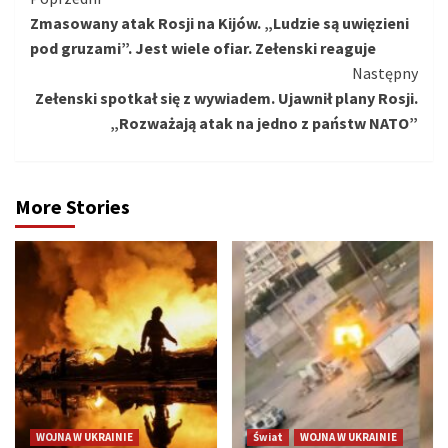
Kontynuuj
Zmasowany atak Rosji na Kijów. „Ludzie są uwięzieni
czytanie
pod gruzami”. Jest wiele ofiar. Zełenski reaguje
Następny
Zełenski spotkał się z wywiadem. Ujawnił plany Rosji.
„Rozważają atak na jedno z państw NATO”
More Stories
WOJNA W UKRAINIE
Świat
WOJNA W UKRAINIE