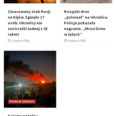
Zmasowany atak Rosji
Rosyjski dron
na Kijów. Zginęło 17
„polował” na Ukraińca.
osób. Ukraińcy nie
Policja pokazała
zestrzelili żadnej z 28
nagranie. „Mrozi krew
rakiet
w żyłach”
5 sierpnia 2026
4 sierpnia 2026
WOJNA W UKRAINIE
Kolejny potężny