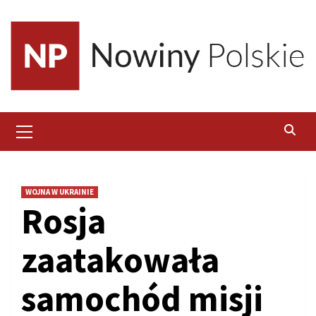
Skip
to
content
Primary
Menu
WOJNA W UKRAINIE
Rosja
zaatakowała
samochód misji