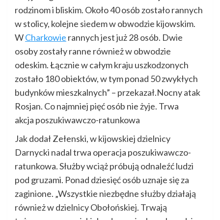
rodzinom i bliskim. Około 40 osób zostało rannych
w stolicy, kolejne siedem w obwodzie kijowskim.
W
Charkowie
rannych jest już 28 osób. Dwie
osoby zostały ranne również w obwodzie
odeskim. Łącznie w całym kraju uszkodzonych
zostało 180 obiektów, w tym ponad 50 zwykłych
budynków mieszkalnych” – przekazał.Nocny atak
Rosjan. Co najmniej pięć osób nie żyje. Trwa
akcja poszukiwawczo-ratunkowa
Jak dodał Zełenski, w kijowskiej dzielnicy
Darnycki nadal trwa operacja poszukiwawczo-
ratunkowa. Służby wciąż próbują odnaleźć ludzi
pod gruzami. Ponad dziesięć osób uznaje się za
zaginione. „Wszystkie niezbędne służby działają
również w dzielnicy Obołońskiej. Trwają