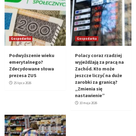
Gospodarka
Gospodarka
Podwyższenie wieku
Polacy coraz rzadziej
emerytalnego?
wyjeżdżają za pracą na
Zdecydowane słowa
Zachód. Kto może
prezesa ZUS
jeszcze liczyć na duże
zarobki za granicą?
25 lipca 2026
„Zmienia się
nastawienie”
10 maja 2026