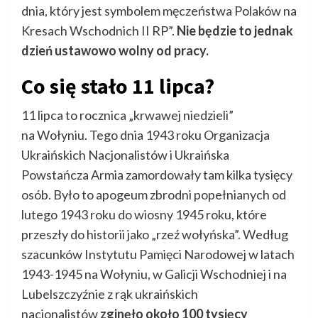
dnia, który jest symbolem męczeństwa Polaków na
Kresach Wschodnich II RP”.
Nie będzie to jednak
dzień ustawowo wolny od pracy.
Co się stało 11 lipca?
11 lipca to rocznica „krwawej niedzieli”
na Wołyniu. Tego dnia 1943 roku Organizacja
Ukraińskich Nacjonalistów i Ukraińska
Powstańcza Armia zamordowały tam kilka tysięcy
osób. Było to apogeum zbrodni popełnianych od
lutego 1943 roku do wiosny 1945 roku, które
przeszły do historii jako „rzeź wołyńska”. Według
szacunków Instytutu Pamięci Narodowej w latach
1943-1945 na Wołyniu, w Galicji Wschodniej i na
Lubelszczyźnie z rąk ukraińskich
nacjonalistów
zginęło około 100 tysięcy