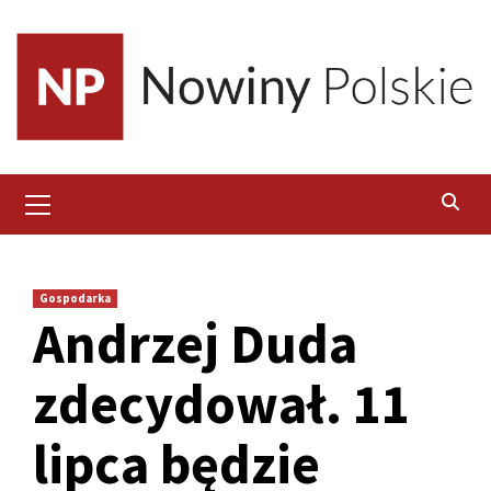
Skip
to
content
Primary
Menu
Gospodarka
Andrzej Duda
zdecydował. 11
lipca będzie