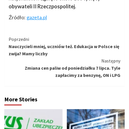
obywateli II Rzeczpospolitej.
Źródło:
gazeta.pl
Kontynuuj
Poprzedni
Nauczycieli mniej, uczniów też. Edukacja w Polsce się
czytanie
zwija? Mamy liczby
Następny
Zmiana cen paliw od poniedziałku 7 lipca. Tyle
zapłacimy za benzynę, ON i LPG
More Stories