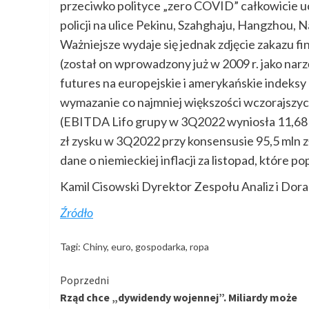
przeciwko polityce „zero COVID” całkowicie 
policji na ulice Pekinu, Szahghaju, Hangzhou, Na
Ważniejsze wydaje się jednak zdjęcie zakazu f
(został on wprowadzony już w 2009 r. jako nar
futures na europejskie i amerykańskie indeksy
wymazanie co najmniej większości wczorajsz
(EBITDA Lifo grupy w 3Q2022 wyniosła 11,68 ml
zł zysku w 3Q2022 przy konsensusie 95,5 mln zł
dane o niemieckiej inflacji za listopad, które p
Kamil Cisowski Dyrektor Zespołu Analiz i Do
Źródło
Tagi:
Chiny
,
euro
,
gospodarka
,
ropa
Kontynuuj
Poprzedni
Rząd chce „dywidendy wojennej”. Miliardy może
czytanie