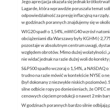
Jego aprecjacja okazała się jednak krótkotrwał
Lagarde, która wprawdzie poruszała temat soli
odpowiedzialność za presję inflacyjną na rząd
w godzinach porannych znajdujemy się w okolic
WIG20 spadł o 1,54%, mWIG40 wzrósł natomias
obciążeniami dla Warszawy były KGHM (-2,77%)
pozostaje w absolutnym centrum uwagi, dysta
względem obrotów. Mimo dużej wolatylności „
nie widać jednak na razie dużej woli do korekt
S&P500 spadło wczoraj o 1,54%, a NASDAQ o 1,
trudno na razie mówić w kontekście NYSE o 
(był dokonany z niezwykle niskich poziomów).
silne odbicie ropy po doniesieniach, że OPE
cenowych cięciem produkcji o nawet 2 mln bary
W godzinach porannych bardzo silnie odbijają 