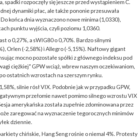
a, spadki rozpoczęły się jeszcze przed wystąpieniem C.
dnej dynamiki płac, ale także pononie przesuwała
y. Do końca dnia wyznaczono nowe minima (1,0330),
ach punktu wyjścia, czyli poziomu 1,0360.
t o 0,27%, a sWIG80 o 0,70%. Bardzo silnymi
, Orlen (-2,58%) i Allegro (-5,15%). Naftowy gigant
nsując mocno pozostałe spółki z głównego indeksu pod
wagi ciężkiej” GPW wciąż, wbrew naszym oczekiwaniom,
y po ostatnich wzrostach na szerszym rynku.
58%, silnie rósł VIX. Podobnie jak w przypadku GPW,
negatywnym przełomie nawet pomimo silnego wzrostu VIX
 Sesja amerykańska została zupełnie zdominowana przez
C może zaregować na wyznaczenie tegorocznych minimów
łek dziennie.
parkiety chińskie, Hang Seng rośnie o niemal 4%. Protesty