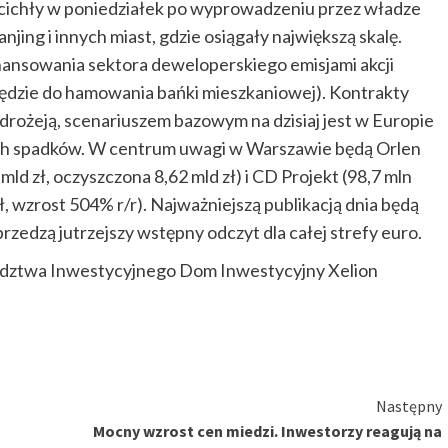
ucichły w poniedziałek po wyprowadzeniu przez władze
njing i innych miast, gdzie osiągały największą skalę.
inansowania sektora deweloperskiego emisjami akcji
zędzie do hamowania bańki mieszkaniowej). Kontrakty
 drożeją, scenariuszem bazowym na dzisiaj jest w Europie
ych spadków. W centrum uwagi w Warszawie będą Orlen
d zł, oczyszczona 8,62 mld zł) i CD Projekt (98,7 mln
, wzrost 504% r/r). Najważniejszą publikacją dnia będą
oprzedzą jutrzejszy wstępny odczyt dla całej strefy euro.
radztwa Inwestycyjnego Dom Inwestycyjny Xelion
Następny
Mocny wzrost cen miedzi. Inwestorzy reagują na