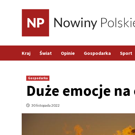
Skip
to
content
Kraj
Świat
Opinie
Gospodarka
Sport
Gospodarka
Duże emocje na e
30 listopada 2022