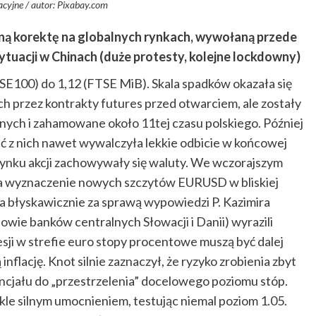
racyjne / autor: Pixabay.com
ną korektę na globalnych rynkach, wywołaną przede
uacji w Chinach (duże protesty, kolejne lockdowny)
SE100) do 1,12 (FTSE MiB). Skala spadków okazała się
przez kontrakty futures przed otwarciem, ale zostały
nych i zahamowane około 11tej czasu polskiego. Później
ść z nich nawet wywalczyła lekkie odbicie w końcowej
 rynku akcji zachowywały się waluty. We wczorajszym
na wyznaczenie nowych szczytów EURUSD w bliskiej
a błyskawicznie za sprawą wypowiedzi P. Kazimira
owie banków centralnych Słowacji i Danii) wyrazili
sji w strefie euro stopy procentowe muszą być dalej
lację. Knot silnie zaznaczył, że ryzyko zrobienia zbyt
ncjału do „przestrzelenia” docelowego poziomu stóp.
e silnym umocnieniem, testując niemal poziom 1.05.