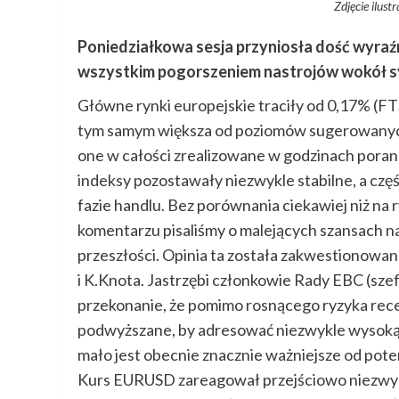
Zdjęcie ilust
Poniedziałkowa sesja przyniosła dość wyraź
wszystkim pogorszeniem nastrojów wokół syt
Główne rynki europejskie traciły od 0,17% (FT
tym samym większa od poziomów sugerowanych 
one w całości zrealizowane w godzinach poran
indeksy pozostawały niezwykle stabilne, a czę
fazie handlu. Bez porównania ciekawiej niż na
komentarzu pisaliśmy o malejących szansach 
przeszłości. Opinia ta została zakwestionowan
i K.Knota. Jastrzębi członkowie Rady EBC (szef
przekonanie, że pomimo rosnącego ryzyka rece
podwyższane, by adresować niezwykle wysoką inf
mało jest obecnie znacznie ważniejsze od pote
Kurs EURUSD zareagował przejściowo niezwykl