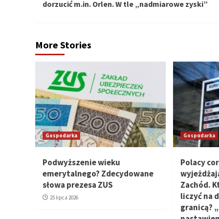
dorzucić m.in. Orlen. W tle „nadmiarowe zyski”
More Stories
Gospodarka
Gospodarka
Podwyższenie wieku
Polacy cor
emerytalnego? Zdecydowane
wyjeżdżaj
słowa prezesa ZUS
Zachód. K
liczyć na 
25 lipca 2026
granicą? 
nastawien