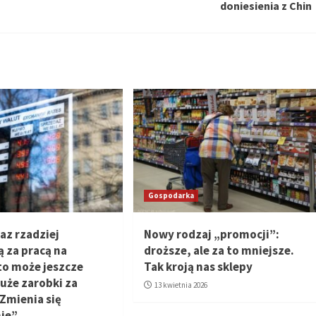
doniesienia z Chin
Gospodarka
az rzadziej
Nowy rodzaj „promocji”:
ą za pracą na
droższe, ale za to mniejsze.
to może jeszcze
Tak kroją nas sklepy
duże zarobki za
13 kwietnia 2026
„Zmienia się
ie”