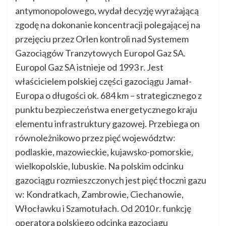
antymonopolowego, wydał decyzję wyrażającą
zgodę na dokonanie koncentracji polegającej na
przejęciu przez Orlen kontroli nad Systemem
Gazociągów Tranzytowych Europol Gaz SA.
Europol Gaz SA istnieje od 1993 r. Jest
właścicielem polskiej części gazociągu Jamał-
Europa o długości ok. 684 km – strategicznego z
punktu bezpieczeństwa energetycznego kraju
elementu infrastruktury gazowej. Przebiega on
równoleżnikowo przez pięć województw:
podlaskie, mazowieckie, kujawsko-pomorskie,
wielkopolskie, lubuskie. Na polskim odcinku
gazociągu rozmieszczonych jest pięć tłoczni gazu
w: Kondratkach, Zambrowie, Ciechanowie,
Włocławku i Szamotułach. Od 2010 r. funkcję
operatora polskiego odcinka gazociągu