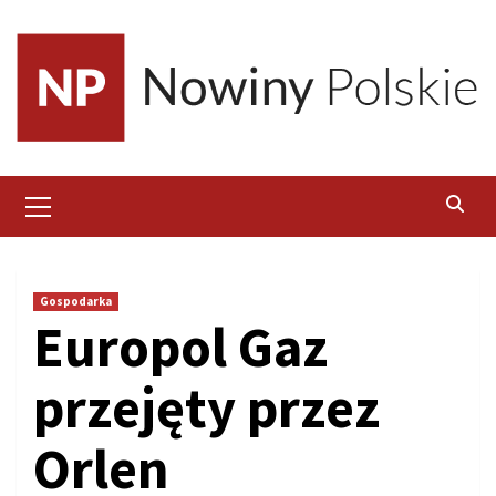
Skip
to
content
Primary
Menu
Gospodarka
Europol Gaz
przejęty przez
Orlen