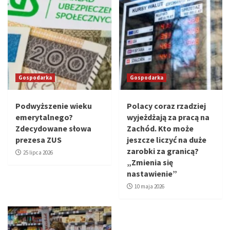
Gospodarka
Gospodarka
Podwyższenie wieku
Polacy coraz rzadziej
emerytalnego?
wyjeżdżają za pracą na
Zdecydowane słowa
Zachód. Kto może
prezesa ZUS
jeszcze liczyć na duże
zarobki za granicą?
25 lipca 2026
„Zmienia się
nastawienie”
10 maja 2026