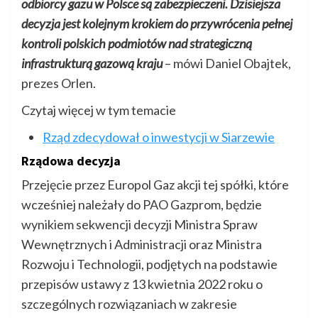
odbiorcy gazu w Polsce są zabezpieczeni. Dzisiejsza
decyzja jest kolejnym krokiem do przywrócenia pełnej
kontroli polskich podmiotów nad strategiczną
infrastrukturą gazową kraju
– mówi Daniel Obajtek,
prezes Orlen.
Czytaj więcej w tym temacie
Rząd zdecydował o inwestycji w Siarzewie
Rządowa decyzja
Przejęcie przez Europol Gaz akcji tej spółki, które
wcześniej należały do PAO Gazprom, będzie
wynikiem sekwencji decyzji Ministra Spraw
Wewnętrznych i Administracji oraz Ministra
Rozwoju i Technologii, podjętych na podstawie
przepisów ustawy z 13 kwietnia 2022 roku o
szczególnych rozwiązaniach w zakresie