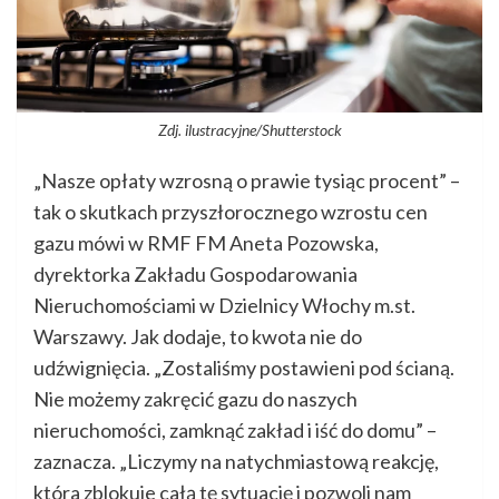
Zdj. ilustracyjne/Shutterstock
„Nasze opłaty wzrosną o prawie tysiąc procent” –
tak o skutkach przyszłorocznego wzrostu cen
gazu mówi w RMF FM Aneta Pozowska,
dyrektorka Zakładu Gospodarowania
Nieruchomościami w Dzielnicy Włochy m.st.
Warszawy. Jak dodaje, to kwota nie do
udźwignięcia. „Zostaliśmy postawieni pod ścianą.
Nie możemy zakręcić gazu do naszych
nieruchomości, zamknąć zakład i iść do domu” –
zaznacza. „Liczymy na natychmiastową reakcję,
która zblokuje całą tę sytuację i pozwoli nam