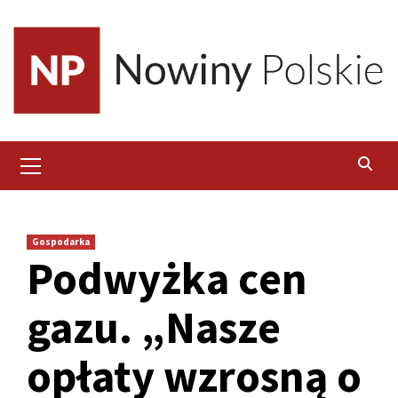
Skip
to
content
Primary
Menu
Gospodarka
Podwyżka cen
gazu. „Nasze
opłaty wzrosną o