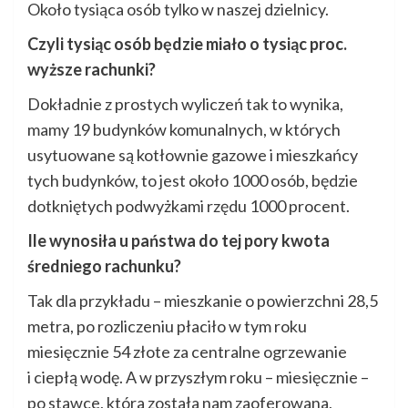
Około tysiąca osób tylko w naszej dzielnicy.
Czyli tysiąc osób będzie miało o tysiąc proc.
wyższe rachunki?
Dokładnie z prostych wyliczeń tak to wynika,
mamy 19 budynków komunalnych, w których
usytuowane są kotłownie gazowe i mieszkańcy
tych budynków, to jest około 1000 osób, będzie
dotkniętych podwyżkami rzędu 1000 procent.
Ile wynosiła u państwa do tej pory kwota
średniego rachunku?
Tak dla przykładu – mieszkanie o powierzchni 28,5
metra, po rozliczeniu płaciło w tym roku
miesięcznie 54 złote za centralne ogrzewanie
i ciepłą wodę. A w przyszłym roku – miesięcznie –
po stawce, która została nam zaoferowana,