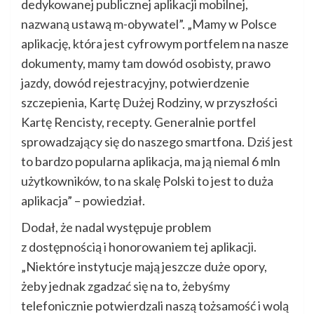
dedykowanej publicznej aplikacji mobilnej,
nazwaną ustawą m-obywatel”. „Mamy w Polsce
aplikację, która jest cyfrowym portfelem na nasze
dokumenty, mamy tam dowód osobisty, prawo
jazdy, dowód rejestracyjny, potwierdzenie
szczepienia, Kartę Dużej Rodziny, w przyszłości
Kartę Rencisty, recepty. Generalnie portfel
sprowadzający się do naszego smartfona. Dziś jest
to bardzo popularna aplikacja, ma ją niemal 6 mln
użytkowników, to na skalę Polski to jest to duża
aplikacja” – powiedział.
Dodał, że nadal występuje problem
z dostępnością i honorowaniem tej aplikacji.
„Niektóre instytucje mają jeszcze duże opory,
żeby jednak zgadzać się na to, żebyśmy
telefonicznie potwierdzali naszą tożsamość i wolą