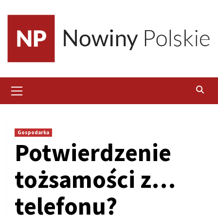
Skip
to
content
Primary
Menu
Gospodarka
Potwierdzenie
tożsamości z…
telefonu?