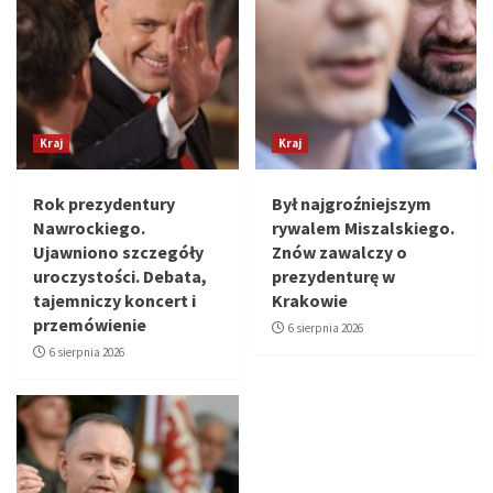
Kraj
Kraj
Rok prezydentury
Był najgroźniejszym
Nawrockiego.
rywalem Miszalskiego.
Ujawniono szczegóły
Znów zawalczy o
uroczystości. Debata,
prezydenturę w
tajemniczy koncert i
Krakowie
przemówienie
6 sierpnia 2026
6 sierpnia 2026