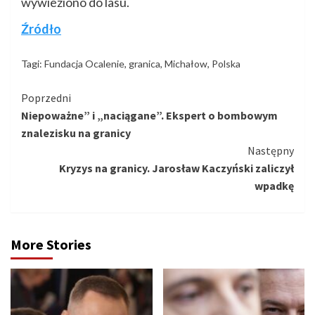
wywieziono do lasu.
Źródło
Tagi:
Fundacja Ocalenie
,
granica
,
Michałow
,
Polska
Kontynuuj
Poprzedni
Niepoważne” i „naciągane”. Ekspert o bombowym
czytanie
znalezisku na granicy
Następny
Kryzys na granicy. Jarosław Kaczyński zaliczył
wpadkę
More Stories