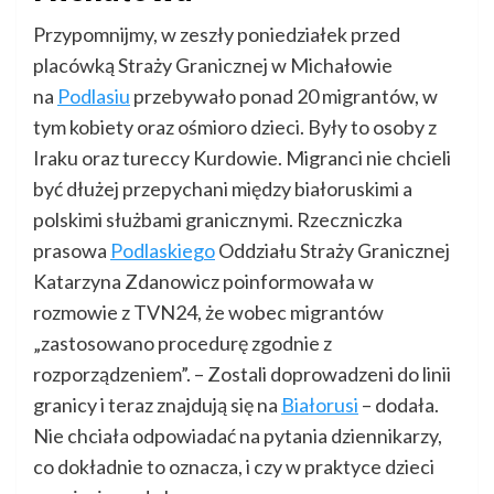
Przypomnijmy, w zeszły poniedziałek przed
placówką Straży Granicznej w Michałowie
na
Podlasiu
przebywało ponad 20 migrantów, w
tym kobiety oraz ośmioro dzieci. Były to osoby z
Iraku oraz tureccy Kurdowie. Migranci nie chcieli
być dłużej przepychani między białoruskimi a
polskimi służbami granicznymi. Rzeczniczka
prasowa
Podlaskiego
Oddziału Straży Granicznej
Katarzyna Zdanowicz poinformowała w
rozmowie z TVN24, że wobec migrantów
„zastosowano procedurę zgodnie z
rozporządzeniem”. – Zostali doprowadzeni do linii
granicy i teraz znajdują się na
Białorusi
– dodała.
Nie chciała odpowiadać na pytania dziennikarzy,
co dokładnie to oznacza, i czy w praktyce dzieci