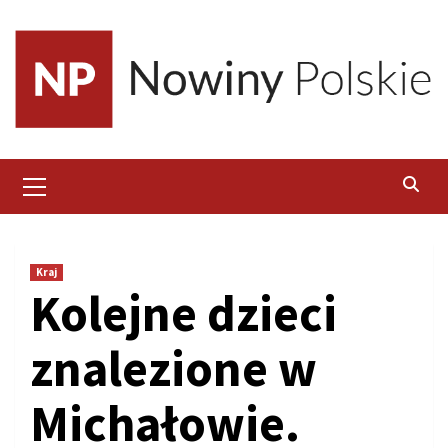
Skip
to
content
Primary
Menu
Kraj
Kolejne dzieci
znalezione w
Michałowie.