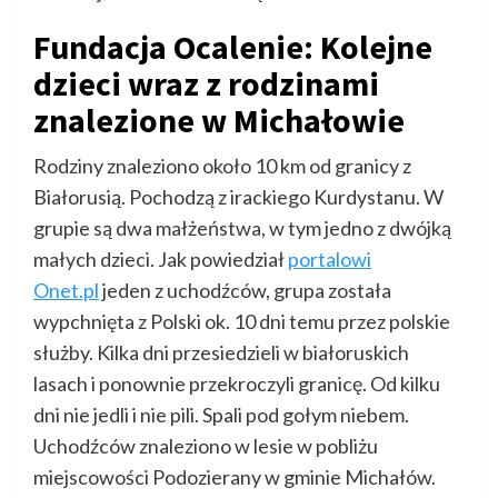
Fundacja Ocalenie: Kolejne
dzieci wraz z rodzinami
znalezione w Michałowie
Rodziny znaleziono około 10 km od granicy z
Białorusią. Pochodzą z irackiego Kurdystanu. W
grupie są dwa małżeństwa, w tym jedno z dwójką
małych dzieci. Jak powiedział
portalowi
Onet.pl
jeden z uchodźców, grupa została
wypchnięta z Polski ok. 10 dni temu przez polskie
służby. Kilka dni przesiedzieli w białoruskich
lasach i ponownie przekroczyli granicę. Od kilku
dni nie jedli i nie pili. Spali pod gołym niebem.
Uchodźców znaleziono w lesie w pobliżu
miejscowości Podozierany w gminie Michałów.