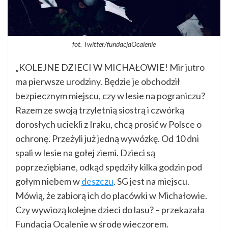
fot. Twitter/fundacjaOcalenie
„KOLEJNE DZIECI W MICHAŁOWIE! Mir jutro
ma pierwsze urodziny. Będzie je obchodził
bezpiecznym miejscu, czy w lesie na pograniczu?
Razem ze swoją trzyletnią siostrą i czwórką
dorosłych uciekli z Iraku, chcą prosić w Polsce o
ochronę. Przeżyli już jedną wywózkę. Od 10 dni
spali w lesie na gołej ziemi. Dzieci są
poprzeziębiane, odkąd spędziły kilka godzin pod
gołym niebem w
deszczu
. SG jest na miejscu.
Mówią, że zabiorą ich do placówki w Michałowie.
Czy wywiozą kolejne dzieci do lasu? – przekazała
Fundacja Ocalenie w środę wieczorem.