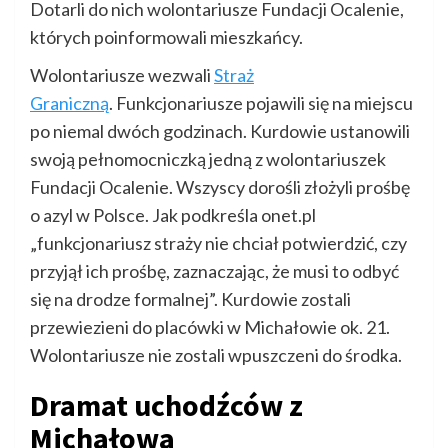
Dotarli do nich wolontariusze Fundacji Ocalenie,
których poinformowali mieszkańcy.
Wolontariusze wezwali
Straż
Graniczną
. Funkcjonariusze pojawili się na miejscu
po niemal dwóch godzinach. Kurdowie ustanowili
swoją pełnomocniczką jedną z wolontariuszek
Fundacji Ocalenie. Wszyscy dorośli złożyli prośbę
o azyl w Polsce. Jak podkreśla onet.pl
„funkcjonariusz straży nie chciał potwierdzić, czy
przyjął ich prośbę, zaznaczając, że musi to odbyć
się na drodze formalnej”. Kurdowie zostali
przewiezieni do placówki w Michałowie ok. 21.
Wolontariusze nie zostali wpuszczeni do środka.
Dramat uchodźców z
Michałowa