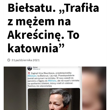
Biełsatu. „Trafiła
z mężem na
Akreścinę. To
katownia”
31 października 2021