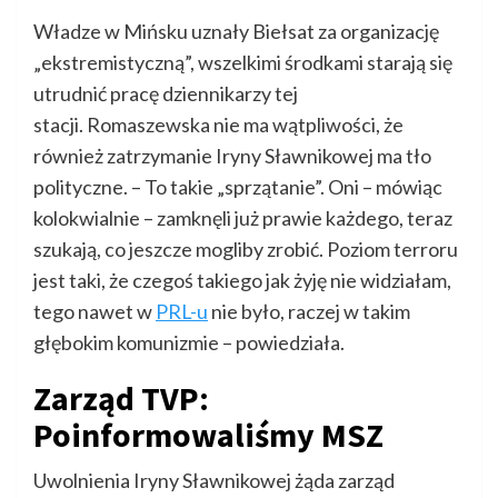
Władze w Mińsku uznały Biełsat za organizację
„ekstremistyczną”, wszelkimi środkami starają się
utrudnić pracę dziennikarzy tej
stacji. Romaszewska nie ma wątpliwości, że
również zatrzymanie Iryny Sławnikowej ma tło
polityczne. – To takie „sprzątanie”. Oni – mówiąc
kolokwialnie – zamknęli już prawie każdego, teraz
szukają, co jeszcze mogliby zrobić. Poziom terroru
jest taki, że czegoś takiego jak żyję nie widziałam,
tego nawet w
PRL-u
nie było, raczej w takim
głębokim komunizmie – powiedziała.
Zarząd TVP:
Poinformowaliśmy MSZ
Uwolnienia Iryny Sławnikowej żąda zarząd