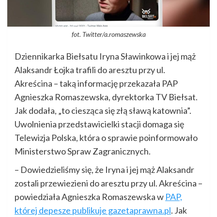
fot. Twitter/a.romaszewska
Dziennikarka Biełsatu Iryna Sławinkowa i jej mąż
Alaksandr Łojka trafili do aresztu przy ul.
Akreścina – taką informację przekazała PAP
Agnieszka Romaszewska, dyrektorka TV Biełsat.
Jak dodała, „to ciesząca się złą sławą katownia”.
Uwolnienia przedstawicielki stacji domaga się
Telewizja Polska, która o sprawie poinformowało
Ministerstwo Spraw Zagranicznych.
– Dowiedzieliśmy się, że Iryna i jej mąż Alaksandr
zostali przewiezieni do aresztu przy ul. Akreścina –
powiedziała Agnieszka Romaszewska w
PAP,
której depesze publikuje gazetaprawna.pl
. Jak