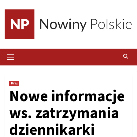
Skip
to
content
Primary
Menu
Kraj
Nowe informacje
ws. zatrzymania
dziennikarki