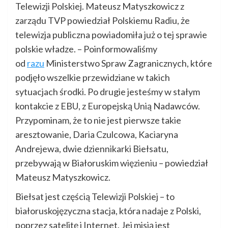
Telewizji Polskiej. Mateusz Matyszkowicz z
zarządu TVP powiedział Polskiemu Radiu, że
telewizja publiczna powiadomiła już o tej sprawie
polskie władze. – Poinformowaliśmy
od
razu
Ministerstwo Spraw Zagranicznych, które
podjęło wszelkie przewidziane w takich
sytuacjach środki. Po drugie jesteśmy w stałym
kontakcie z EBU, z Europejską Unią Nadawców.
Przypominam, że to nie jest pierwsze takie
aresztowanie, Daria Czulcowa, Kaciaryna
Andrejewa, dwie dziennikarki Biełsatu,
przebywają w Białoruskim więzieniu – powiedział
Mateusz Matyszkowicz.
Biełsat jest częścią Telewizji Polskiej – to
białoruskojęzyczna stacja, która nadaje z Polski,
poprzez satelitę i Internet. Jej misją jest