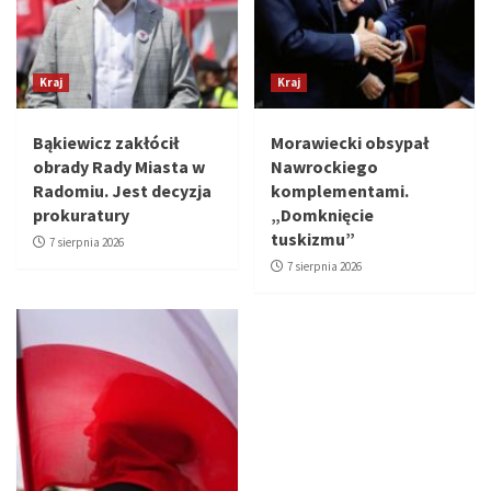
Kraj
Kraj
Bąkiewicz zakłócił
Morawiecki obsypał
obrady Rady Miasta w
Nawrockiego
Radomiu. Jest decyzja
komplementami.
prokuratury
„Domknięcie
tuskizmu”
7 sierpnia 2026
7 sierpnia 2026