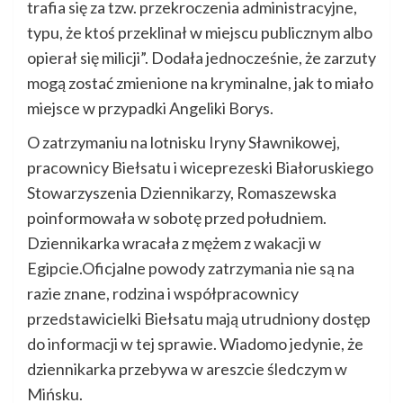
trafia się za tzw. przekroczenia administracyjne,
typu, że ktoś przeklinał w miejscu publicznym albo
opierał się milicji”. Dodała jednocześnie, że zarzuty
mogą zostać zmienione na kryminalne, jak to miało
miejsce w przypadki Angeliki Borys.
O zatrzymaniu na lotnisku Iryny Sławnikowej,
pracownicy Biełsatu i wiceprezeski Białoruskiego
Stowarzyszenia Dziennikarzy, Romaszewska
poinformowała w sobotę przed południem.
Dziennikarka wracała z mężem z wakacji w
Egipcie.Oficjalne powody zatrzymania nie są na
razie znane, rodzina i współpracownicy
przedstawicielki Biełsatu mają utrudniony dostęp
do informacji w tej sprawie. Wiadomo jedynie, że
dziennikarka przebywa w areszcie śledczym w
Mińsku.