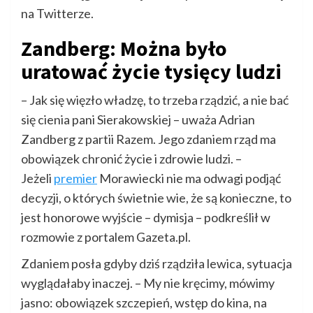
na Twitterze.
Zandberg: Można było
uratować życie tysięcy ludzi
– Jak się więzło władzę, to trzeba rządzić, a nie bać
się cienia pani Sierakowskiej – uważa Adrian
Zandberg z partii Razem. Jego zdaniem rząd ma
obowiązek chronić życie i zdrowie ludzi. –
Jeżeli
premier
Morawiecki nie ma odwagi podjąć
decyzji, o których świetnie wie, że są konieczne, to
jest honorowe wyjście – dymisja – podkreślił w
rozmowie z portalem Gazeta.pl.
Zdaniem posła gdyby dziś rządziła lewica, sytuacja
wyglądałaby inaczej. – My nie kręcimy, mówimy
jasno: obowiązek szczepień, wstęp do kina, na