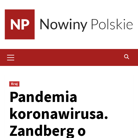
Skip
to
content
Primary
Menu
Kraj
Pandemia
koronawirusa.
Zandberg o