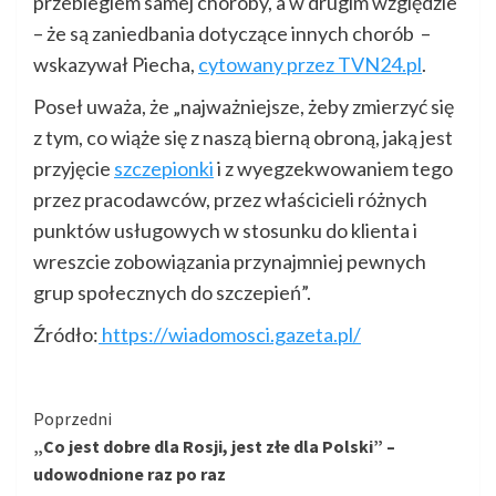
przebiegiem samej choroby, a w drugim względzie
– że są zaniedbania dotyczące innych chorób –
wskazywał Piecha,
cytowany przez TVN24.pl
.
Poseł uważa, że „najważniejsze, żeby zmierzyć się
z tym, co wiąże się z naszą bierną obroną, jaką jest
przyjęcie
szczepionki
i z wyegzekwowaniem tego
przez pracodawców, przez właścicieli różnych
punktów usługowych w stosunku do klienta i
wreszcie zobowiązania przynajmniej pewnych
grup społecznych do szczepień”.
Źródło:
https://wiadomosci.gazeta.pl/
Kontynuuj
Poprzedni
„Co jest dobre dla Rosji, jest złe dla Polski” –
czytanie
udowodnione raz po raz