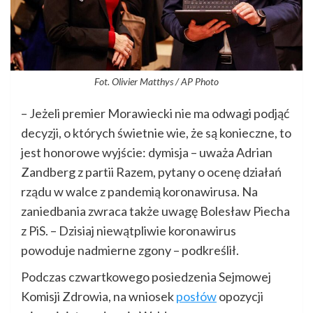
Fot. Olivier Matthys / AP Photo
– Jeżeli premier Morawiecki nie ma odwagi podjąć
decyzji, o których świetnie wie, że są konieczne, to
jest honorowe wyjście: dymisja – uważa Adrian
Zandberg z partii Razem, pytany o ocenę działań
rządu w walce z pandemią koronawirusa. Na
zaniedbania zwraca także uwagę Bolesław Piecha
z PiS. – Dzisiaj niewątpliwie koronawirus
powoduje nadmierne zgony – podkreślił.
Podczas czwartkowego posiedzenia Sejmowej
Komisji Zdrowia, na wniosek
posłów
opozycji