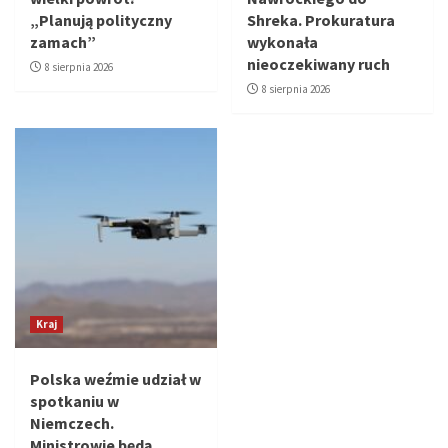
„Planują polityczny
Shreka. Prokuratura
zamach”
wykonała
nieoczekiwany ruch
8 sierpnia 2026
8 sierpnia 2026
Kraj
Polska weźmie udział w
spotkaniu w
Niemczech.
Ministrowie będą