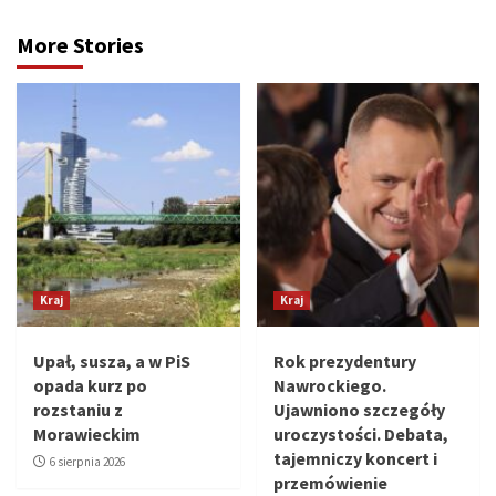
More Stories
Kraj
Kraj
Upał, susza, a w PiS
Rok prezydentury
opada kurz po
Nawrockiego.
rozstaniu z
Ujawniono szczegóły
Morawieckim
uroczystości. Debata,
tajemniczy koncert i
6 sierpnia 2026
przemówienie