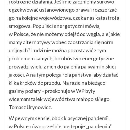
i ostrożne działania. Jeśli nie zaczniemy surowo
egzekwować ustanowionego prawa i rozszerzać
go na kolejne województwa, czeka nas katastrofa
smogowa. Populiści energetyczni mówią
w Polsce, że nie możemy odejść od węgla, ale jakie
mamy alternatywy wobec zaostrzania się norm
unijnych? Ludzi nie można pozostawić z tym
problemem samych, bo ubóstwo energetyczne
prowadzi wielu z nich do palenia paliwami niskiej
jakości. A na tym polega rola państwa, aby działać
kilka kroków do przodu. Na razie na bieżąco
gasimy pożary – przekonuje w WP były
wicemarszałek województwa małopolskiego
Tomasz Urynowicz.
W pewnym sensie, obok klasycznej pandemii,
w Polsce równocześnie postępuje „pandemia”