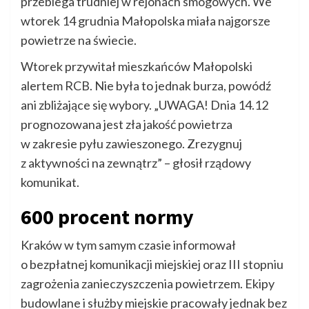
przebiega trudniej w rejonach smogowych. We
wtorek 14 grudnia Małopolska miała najgorsze
powietrze na świecie.
Wtorek przywitał mieszkańców Małopolski
alertem RCB. Nie była to jednak burza, powódź
ani zbliżające się wybory. „UWAGA! Dnia 14.12
prognozowana jest zła jakość powietrza
w zakresie pyłu zawieszonego. Zrezygnuj
z aktywności na zewnątrz” – głosił rządowy
komunikat.
600 procent normy
Kraków w tym samym czasie informował
o bezpłatnej komunikacji miejskiej oraz III stopniu
zagrożenia zanieczyszczenia powietrzem. Ekipy
budowlane i służby miejskie pracowały jednak bez