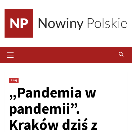
Skip
to
content
Primary
Menu
Kraj
„Pandemia w
pandemii”.
Kraków dziś z