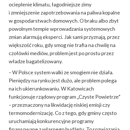
ocieplenie klimatu, łagodniejsze zimy
i zmniejszenie zapotrzebowania na paliwa kopalne
w gospodarstwach domowych. O braku albo zbyt
powolnym tempie wprowadzania systemowych
zmian alarmują eksperci. Jak sami przyznają, przez
większość roku, gdy smog nie trafia na chwilę na
czołówki mediów, problem jest po prostu przez
władze bagatelizowany.
– W Polsce system walki ze smogiem nie działa.
Pieniędzy na rynku jest dużo, ale problem polega
na ich ukierunkowaniu. W Katowicach
funkcjonuje rządowy program „Czyste Powietrze”
– przeznaczony na likwidację niskiej emisji czy
termomodernizację. Co z tego, gdy gminy często
uruchamiają konkurencyjne programy
finansowane z własnego budżetu. To rozwiązania