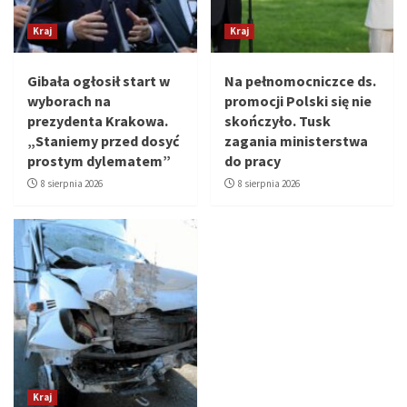
Kraj
Kraj
Gibała ogłosił start w
Na pełnomocniczce ds.
wyborach na
promocji Polski się nie
prezydenta Krakowa.
skończyło. Tusk
„Staniemy przed dosyć
zagania ministerstwa
prostym dylematem”
do pracy
8 sierpnia 2026
8 sierpnia 2026
Kraj