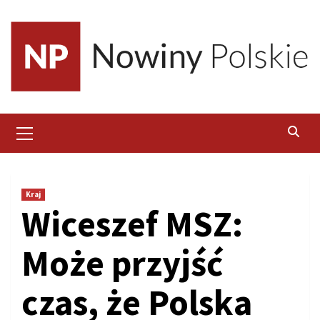
Skip
to
content
Primary
Menu
Kraj
Wiceszef MSZ:
Może przyjść
czas, że Polska