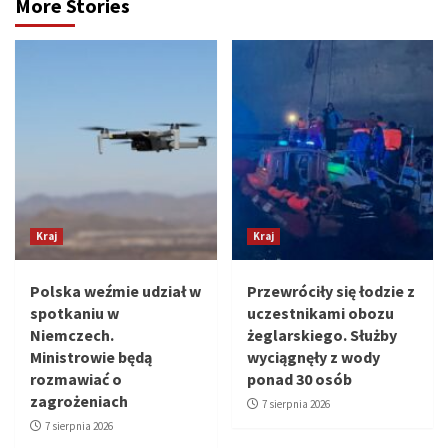
More Stories
Kraj
Kraj
Polska weźmie udział w
Przewróciły się łodzie z
spotkaniu w
uczestnikami obozu
Niemczech.
żeglarskiego. Służby
Ministrowie będą
wyciągnęły z wody
rozmawiać o
ponad 30 osób
zagrożeniach
7 sierpnia 2026
7 sierpnia 2026