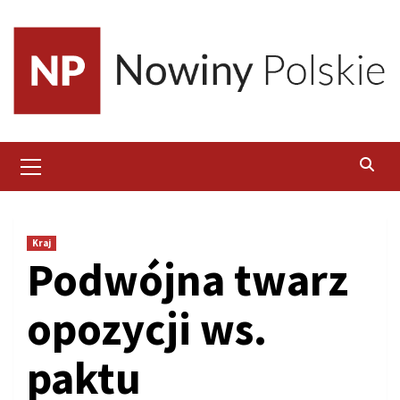
Skip
to
content
Primary
Menu
Kraj
Podwójna twarz
opozycji ws.
paktu