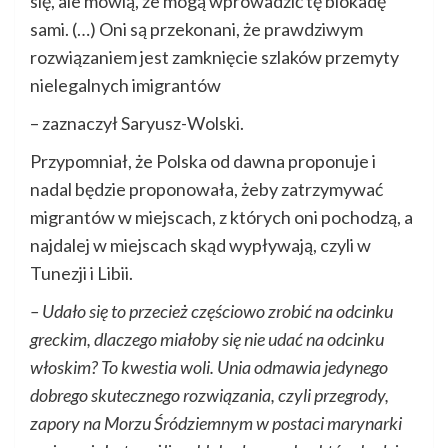
się, ale mówią, że mogą wprowadzić tę blokadę
sami. (…) Oni są przekonani, że prawdziwym
rozwiązaniem jest zamknięcie szlaków przemyty
nielegalnych imigrantów
– zaznaczył Saryusz-Wolski.
Przypomniał, że Polska od dawna proponuje i
nadal będzie proponowała, żeby zatrzymywać
migrantów w miejscach, z których oni pochodzą, a
najdalej w miejscach skąd wypływają, czyli w
Tunezji i Libii.
– Udało się to przecież częściowo zrobić na odcinku
greckim, dlaczego miałoby się nie udać na odcinku
włoskim? To kwestia woli. Unia odmawia jedynego
dobrego skutecznego rozwiązania, czyli przegrody,
zapory na Morzu Śródziemnym w postaci marynarki