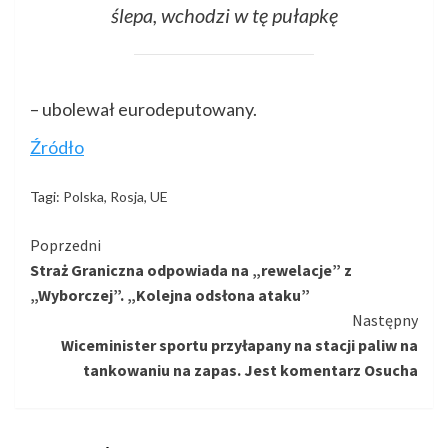
ślepa, wchodzi w tę pułapkę
– ubolewał eurodeputowany.
Źródło
Tagi:
Polska
,
Rosja
,
UE
Kontynuuj
Poprzedni
Straż Graniczna odpowiada na „rewelacje” z
czytanie
„Wyborczej”. „Kolejna odsłona ataku”
Następny
Wiceminister sportu przyłapany na stacji paliw na
tankowaniu na zapas. Jest komentarz Osucha