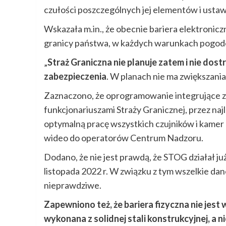
czułości poszczególnych jej elementów i ustaw
Wskazała m.in., że obecnie bariera elektroni
granicy państwa, w każdych warunkach pogodow
„
Straż Graniczna nie planuje zatem i nie d
zabezpieczenia
. W planach nie ma zwiększania
Zaznaczono, że oprogramowanie integrujące zo
funkcjonariuszami Straży Granicznej, przez na
optymalną pracę wszystkich czujników i kamer
wideo do operatorów Centrum Nadzoru.
Dodano, że nie jest prawdą, że STOG działał ju
listopada 2022 r. W związku z tym wszelkie da
nieprawdziwe.
Zapewniono też, że bariera fizyczna nie jest
wykonana z solidnej stali konstrukcyjnej, a ni