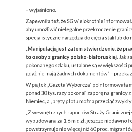
– wyjaśniono.
Zapewniła też, że SG wielokrotnie informowała
aby umożliwić nielegalne przekroczenie grani
specjalistyczne narzędzia do cięcia stali lub d
„
Manipulacją jest zatem stwierdzenie, że pr
to osoby z granicy polsko-białoruskiej.
Jak s
pokonanego szlaku, ustalane są w większości
gdyż nie mają żadnych dokumentów” – przekaza
W piątek „Gazeta Wyborcza” poinformowała m.i
ponad 30 tys. razy pokonali zaporę na granicy z 
Niemiec, a „pręty płotu można przeciąć zwykł
„Z wewnętrznych raportów Straży Granicznej wy
wybudowana za 1,6 mld zł, jeszcze niedawno 
powstrzymuje nie więcej niż 60 proc. migrantów.