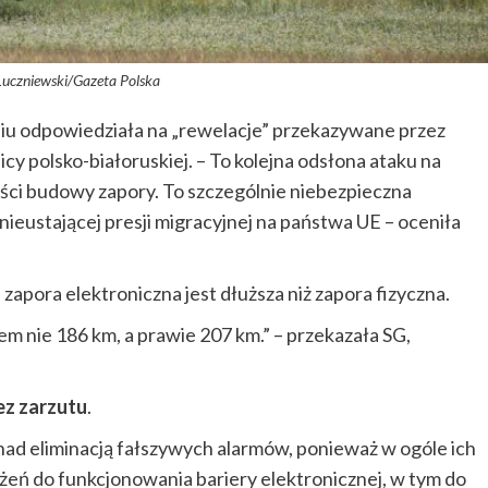
 Luczniewski/Gazeta Polska
iu odpowiedziała na „rewelacje” przekazywane przez
cy polsko-białoruskiej. – To kolejna odsłona ataku na
ości budowy zapory. To szczególnie niebezpieczna
 nieustającej presji migracyjnej na państwa UE – oceniła
zapora elektroniczna jest dłuższa niż zapora fizyczna.
em nie 186 km, a prawie 207 km.” – przekazała SG,
ez zarzutu
.
 nad eliminacją fałszywych alarmów, ponieważ w ogóle ich
eżeń do funkcjonowania bariery elektronicznej, w tym do