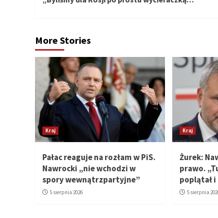
More Stories
Kraj
Kraj
Pałac reaguje na rozłam w PiS.
Żurek: Na
Nawrocki „nie wchodzi w
prawo. „T
spory wewnątrzpartyjne”
poplątał i
5 sierpnia 2026
5 sierpnia 202