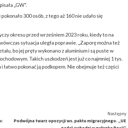
apisała „GW”.
 pokonało 300 osób, z tego aż 160 nie udało się
yczy okresu przed wrześniem 2023 roku, kiedy to na
 wówczas sytuacja uległa poprawie. „Zaporę można też
lu, bo jej pręty wykonano z aluminium i są puste w
ochodowym. Takich uszkodzeń jest już co najmniej 1 tys.
 i łatwo pokonać ją podkopem. Nie obejmuje też części
Następny
u:
Podwójna twarz opozycji ws. paktu migracyjnego. „UE
nadal wchodzi w pułapkę Rosji”