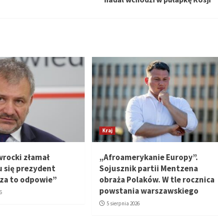
Kraj
wrocki złamał
„Afroamerykanie Europy”.
u się prezydent
Sojusznik partii Mentzena
 za to odpowie”
obraża Polaków. W tle rocznica
powstania warszawskiego
6
5 sierpnia 2026