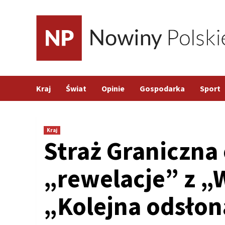
Skip
to
content
Kraj
Świat
Opinie
Gospodarka
Sport
Kraj
Straż Graniczna
„rewelacje” z „
„Kolejna odsłon