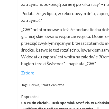
zatrzymani, pokonują barierę po kilka razy” – n
Podała, że „w lipcu, w rekordowym dniu, zaporę
zatrzymać”.
„GW” poinformowała też, że podana liczba dot
granicę skierowano wsparcie wojska. Dopiero
przeciąć zwykłym ręcznym brzeszczotem do meta
środku. Łatwo je też rozgiąć np. lewarkiem sam
W dodatku zapora jest wbita na zaledwie 90 cm
bagien i rzeki Świsłocz” – napisała „GW”.
Źródło
Tagi:
Polska
,
Straż Graniczna
Kontynuuj
Poprzedni
Co Putin chciał – Tusk spełniał. Szef PiS w Gdańsk
czytanie
„Byliśmy dla Rosji po prostu wycieraczką…”