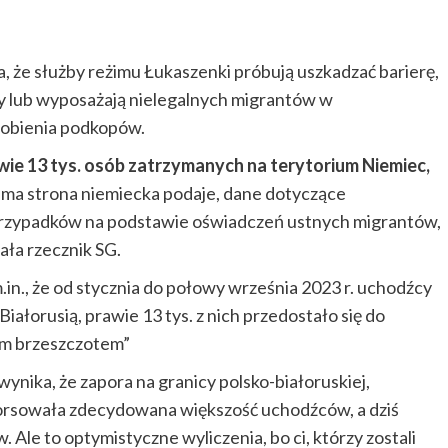
, że służby reżimu Łukaszenki próbują uszkadzać barierę,
cy lub wyposażają nielegalnych migrantów w
o robienia podkopów.
awie 13 tys. osób zatrzymanych na terytorium Niemiec,
ama strona niemiecka podaje, dane dotyczące
 przypadków na podstawie oświadczeń ustnych migrantów,
ła rzecznik SG.
n., że od stycznia do połowy września 2023 r. uchodźcy
Białorusią, prawie 13 tys. z nich przedostało się do
ym brzeszczotem”
nika, że zapora na granicy polsko-białoruskiej,
forsowała zdecydowana większość uchodźców, a dziś
 Ale to optymistyczne wyliczenia, bo ci, którzy zostali