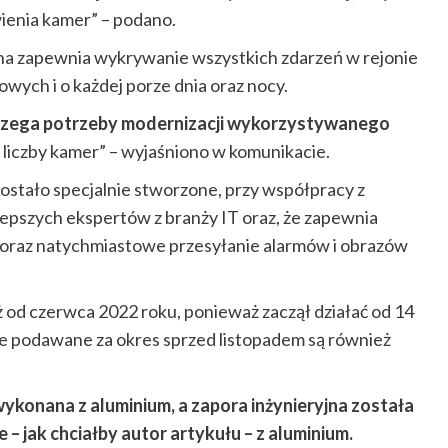
ienia kamer” – podano.
czna zapewnia wykrywanie wszystkich zdarzeń w rejonie
ych i o każdej porze dnia oraz nocy.
ostrzega potrzeby modernizacji wykorzystywanego
 liczby kamer” – wyjaśniono w komunikacie.
stało specjalnie stworzone, przy współpracy z
jlepszych ekspertów z branży IT oraz, że zapewnia
 oraz natychmiastowe przesyłanie alarmów i obrazów
ż od czerwca 2022 roku, ponieważ zaczął działać od 14
ne podawane za okres sprzed listopadem są również
 wykonana z aluminium, a zapora inżynieryjna została
e – jak chciałby autor artykułu – z aluminium.