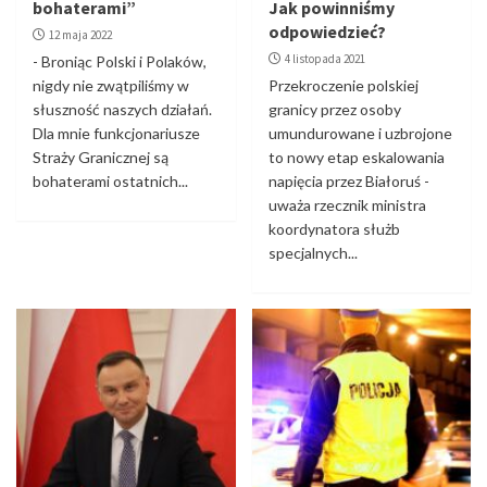
bohaterami”
Jak powinniśmy
odpowiedzieć?
12 maja 2022
4 listopada 2021
- Broniąc Polski i Polaków,
nigdy nie zwątpiliśmy w
Przekroczenie polskiej
słuszność naszych działań.
granicy przez osoby
Dla mnie funkcjonariusze
umundurowane i uzbrojone
Straży Granicznej są
to nowy etap eskalowania
bohaterami ostatnich...
napięcia przez Białoruś -
uważa rzecznik ministra
koordynatora służb
specjalnych...