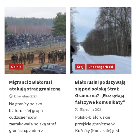
Opinie
Kraj
Uncategorized
Migranci z Białorusi
Białorusini podszywają
atakują straż graniczną
się pod polską Straż
Graniczną? „Rozsyłają
11 kwietnia 2023
fałszywe komunikaty”
Na granicy polsko-
25 grudnia 2022
białoruskiej grupa
cudzoziemców
Polsko-białoruskie
zaatakowała polską straż
przejście graniczne w
graniczną, żaden z
Kuźnicy (Podlaskie) jest