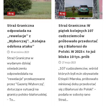
Kraj
Kraj
Straż Graniczna
Straż Graniczna: W
odpowiada na
piątek kolejnych 107
„rewelacje” z
cudzoziemców
„Wyborczej”. „Kolejna
próbowało przedostać
odsłona ataku”
się z Białorusi do
Polski. W 2023 r. to już
30 września 2023
blisko 10 tys. prób
Straż Graniczna w
27 maja 2023
wydanym dzisiaj
oświadczeniu
„107 cudzoziemców, wśród
odpowiedziała na
których byli m.in obywatele
"rewelacje" przekazywane
Etiopii i Maroka, próbowało
przez "Gazetę Wyborczą",
minionej doby przedostać
dotyczące sytuacji na
się z Białorusi do Polski” –
granicy polsko-białoruskiej.
podała w sobotę rano
- To...
Straż...