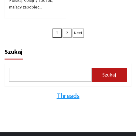
Polską. Kolejny sposób,
mający zapobiec...
Stronicowanie
1
2
Next
wpisów
Szukaj
Szukaj
Threads