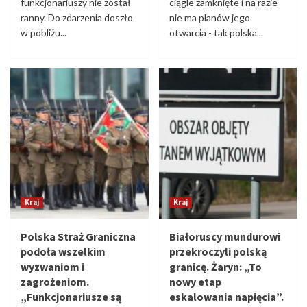
funkcjonariuszy nie został
ciągle zamknięte i na razie
ranny. Do zdarzenia doszło
nie ma planów jego
w pobliżu...
otwarcia - tak polska...
Kraj
Kraj
Polska Straż Graniczna
Białoruscy mundurowi
podoła wszelkim
przekroczyli polską
wyzwaniom i
granicę. Żaryn: „To
zagrożeniom.
nowy etap
„Funkcjonariusze są
eskalowania napięcia”.