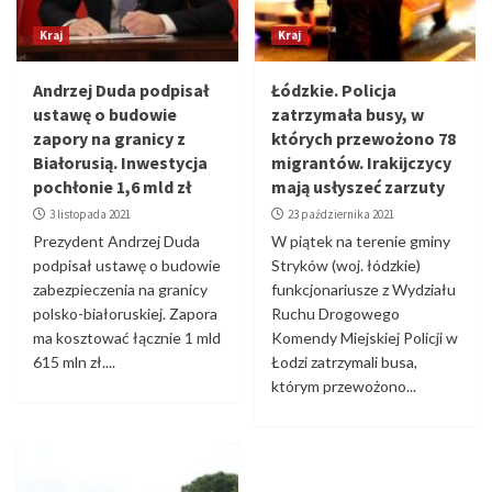
Kraj
Kraj
Andrzej Duda podpisał
Łódzkie. Policja
ustawę o budowie
zatrzymała busy, w
zapory na granicy z
których przewożono 78
Białorusią. Inwestycja
migrantów. Irakijczycy
pochłonie 1,6 mld zł
mają usłyszeć zarzuty
3 listopada 2021
23 października 2021
Prezydent Andrzej Duda
W piątek na terenie gminy
podpisał ustawę o budowie
Stryków (woj. łódzkie)
zabezpieczenia na granicy
funkcjonariusze z Wydziału
polsko-białoruskiej. Zapora
Ruchu Drogowego
ma kosztować łącznie 1 mld
Komendy Miejskiej Policji w
615 mln zł....
Łodzi zatrzymali busa,
którym przewożono...