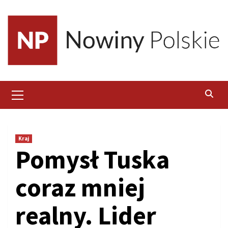
Skip
to
content
Primary
Menu
Kraj
Pomysł Tuska
coraz mniej
realny. Lider