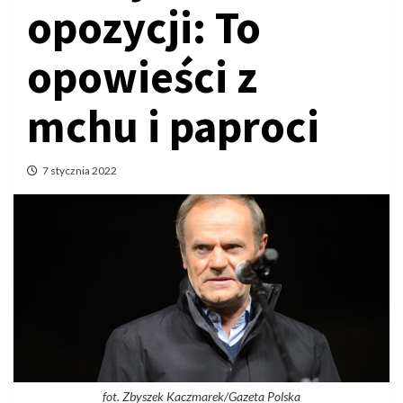
opozycji: To
opowieści z
mchu i paproci
7 stycznia 2022
fot. Zbyszek Kaczmarek/Gazeta Polska