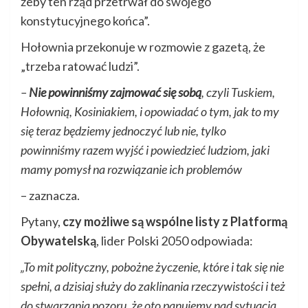
żeby ten rząd przetrwał do swojego
konstytucyjnego końca”.
Hołownia przekonuje w rozmowie z gazetą, że
„trzeba ratować ludzi”.
–
Nie powinniśmy zajmować się sobą
, czyli Tuskiem,
Hołownią, Kosiniakiem, i opowiadać o tym, jak to my
się teraz będziemy jednoczyć lub nie, tylko
powinniśmy razem wyjść i powiedzieć ludziom, jaki
mamy pomysł na rozwiązanie ich problemów
– zaznacza.
Pytany,
czy możliwe są wspólne listy z Platformą
Obywatelską
, lider Polski 2050 odpowiada:
„To mit polityczny, pobożne życzenie, które i tak się nie
spełni, a dzisiaj służy do zaklinania rzeczywistości i też
do stwarzania pozoru, że oto panujemy nad sytuacją.