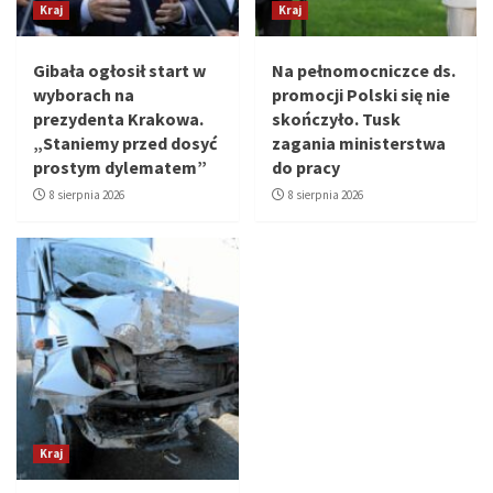
Kraj
Kraj
Gibała ogłosił start w
Na pełnomocniczce ds.
wyborach na
promocji Polski się nie
prezydenta Krakowa.
skończyło. Tusk
„Staniemy przed dosyć
zagania ministerstwa
prostym dylematem”
do pracy
8 sierpnia 2026
8 sierpnia 2026
Kraj