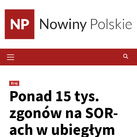
Skip
to
content
Primary
Menu
Kraj
Ponad 15 tys.
zgonów na SOR-
ach w ubiegłym