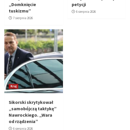
„Domknięcie
petycji
tuskizmu”
6 sierpnia 2026
7 sierpnia 2026
Kraj
Sikorski skrytykował
„samobójczą taktykę”
Nawrockiego. „Wara
od rządzenia”
6 sierpnia 2026