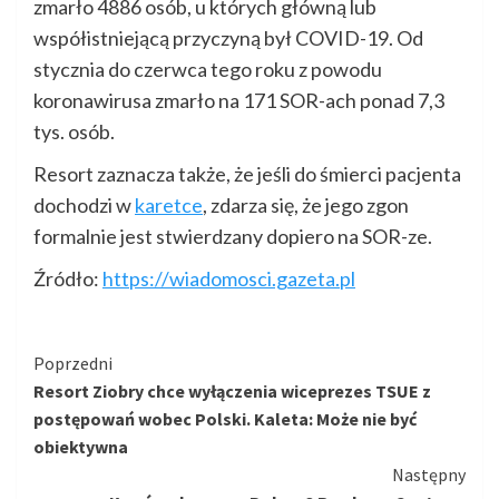
zmarło 4886 osób, u których główną lub
współistniejącą przyczyną był COVID-19. Od
stycznia do czerwca tego roku z powodu
koronawirusa zmarło na 171 SOR-ach ponad 7,3
tys. osób.
Resort zaznacza także, że jeśli do śmierci pacjenta
dochodzi w
karetce
, zdarza się, że jego zgon
formalnie jest stwierdzany dopiero na SOR-ze.
Źródło:
https://wiadomosci.gazeta.pl
Kontynuuj
Poprzedni
Resort Ziobry chce wyłączenia wiceprezes TSUE z
czytanie
postępowań wobec Polski. Kaleta: Może nie być
obiektywna
Następny