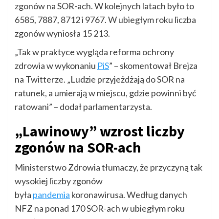
zgonów na SOR-ach. W kolejnych latach było to
6585, 7887, 8712 i 9767. W ubiegłym roku liczba
zgonów wyniosła 15 213.
„Tak w praktyce wygląda reforma ochrony
zdrowia w wykonaniu
PiS
” – skomentował Brejza
na Twitterze. „Ludzie przyjeżdżają do SOR na
ratunek, a umierają w miejscu, gdzie powinni być
ratowani” – dodał parlamentarzysta.
„Lawinowy” wzrost liczby
zgonów na SOR-ach
Ministerstwo Zdrowia tłumaczy, że przyczyną tak
wysokiej liczby zgonów
była
pandemia
koronawirusa. Według danych
NFZ na ponad 170 SOR-ach w ubiegłym roku