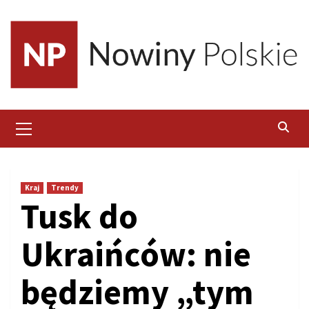
Skip
to
content
Primary
Menu
Kraj
Trendy
Tusk do
Ukraińców: nie
będziemy „tym