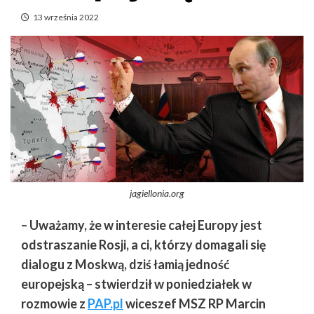
13 września 2022
jagiellonia.org
– Uważamy, że w interesie całej Europy jest
odstraszanie Rosji, a ci, którzy domagali się
dialogu z Moskwą, dziś łamią jedność
europejską – stwierdził
w poniedziałek w
rozmowie z
PAP.pl
wiceszef MSZ RP Marcin