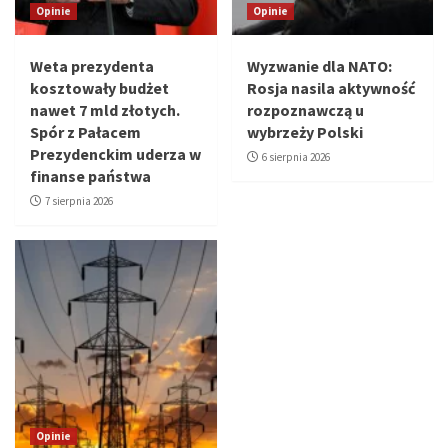
Opinie
Opinie
Weta prezydenta
Wyzwanie dla NATO:
kosztowały budżet
Rosja nasila aktywność
nawet 7 mld złotych.
rozpoznawczą u
Spór z Pałacem
wybrzeży Polski
Prezydenckim uderza w
6 sierpnia 2026
finanse państwa
7 sierpnia 2026
Opinie