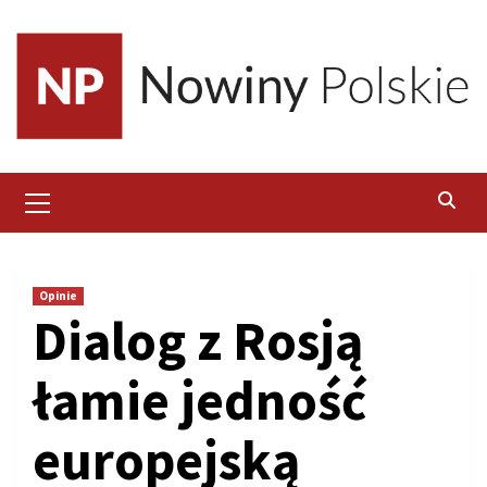
Skip
to
content
Primary
Menu
Opinie
Dialog z Rosją
łamie jedność
europejską