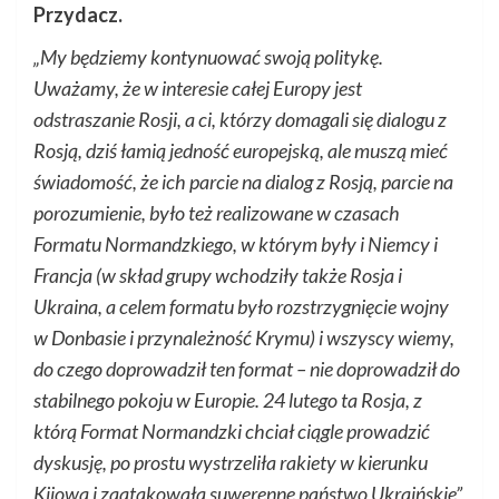
Przydacz.
„My będziemy kontynuować swoją politykę.
Uważamy, że w interesie całej Europy jest
odstraszanie Rosji, a ci, którzy domagali się dialogu z
Rosją, dziś łamią jedność europejską, ale muszą mieć
świadomość, że ich parcie na dialog z Rosją, parcie na
porozumienie, było też realizowane w czasach
Formatu Normandzkiego, w którym były i Niemcy i
Francja (w skład grupy wchodziły także Rosja i
Ukraina, a celem formatu było rozstrzygnięcie wojny
w Donbasie i przynależność Krymu) i wszyscy wiemy,
do czego doprowadził ten format – nie doprowadził do
stabilnego pokoju w Europie. 24 lutego ta Rosja, z
którą Format Normandzki chciał ciągle prowadzić
dyskusję, po prostu wystrzeliła rakiety w kierunku
Kijowa i zaatakowała suwerenne państwo Ukraińskie”