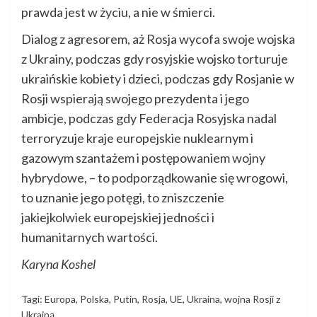
prawda jest w życiu, a nie w śmierci.
Dialog z agresorem, aż Rosja wycofa swoje wojska
z Ukrainy, podczas gdy rosyjskie wojsko torturuje
ukraińskie kobiety i dzieci, podczas gdy Rosjanie w
Rosji wspierają swojego prezydenta i jego
ambicje, podczas gdy Federacja Rosyjska nadal
terroryzuje kraje europejskie nuklearnym i
gazowym szantażem i postępowaniem wojny
hybrydowe, – to podporządkowanie się wrogowi,
to uznanie jego potęgi, to zniszczenie
jakiejkolwiek europejskiej jedności i
humanitarnych wartości.
Karyna Koshel
Tagi:
Europa
,
Polska
,
Putin
,
Rosja
,
UE
,
Ukraina
,
wojna Rosji z
Ukrainą