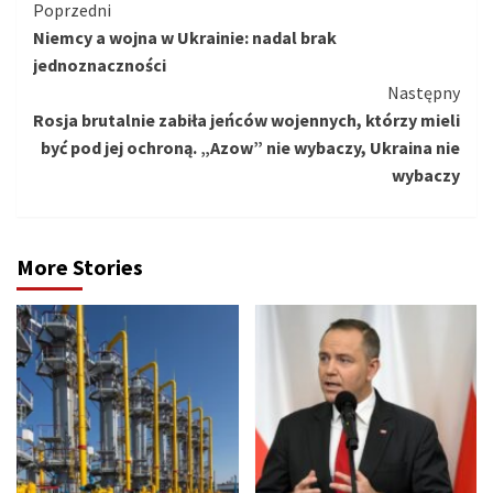
Kontynuuj
Poprzedni
Niemcy a wojna w Ukrainie: nadal brak
czytanie
jednoznaczności
Następny
Rosja brutalnie zabiła jeńców wojennych, którzy mieli
być pod jej ochroną. „Azow” nie wybaczy, Ukraina nie
wybaczy
More Stories