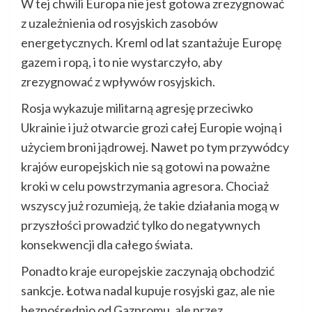
W tej chwili Europa nie jest gotowa zrezygnować
z uzależnienia od rosyjskich zasobów
energetycznych. Kreml od lat szantażuje Europę
gazem i ropą, i to nie wystarczyło, aby
zrezygnować z wpływów rosyjskich.
Rosja wykazuje militarną agresję przeciwko
Ukrainie i już otwarcie grozi całej Europie wojną i
użyciem broni jądrowej. Nawet po tym przywódcy
krajów europejskich nie są gotowi na poważne
kroki w celu powstrzymania agresora. Chociaż
wszyscy już rozumieją, że takie działania mogą w
przyszłości prowadzić tylko do negatywnych
konsekwencji dla całego świata.
Ponadto kraje europejskie zaczynają obchodzić
sankcje. Łotwa nadal kupuje rosyjski gaz, ale nie
bezpośrednio od Gazpromu, ale przez