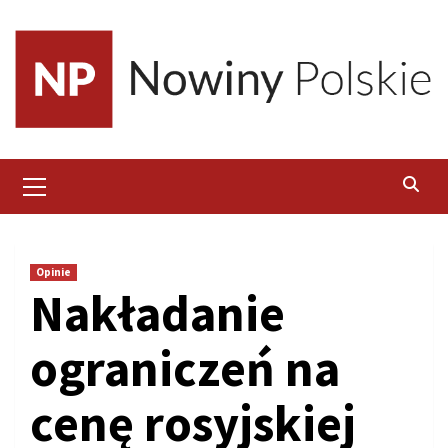
Skip
to
content
Primary
Menu
Opinie
Nakładanie
ograniczeń na
cenę rosyjskiej