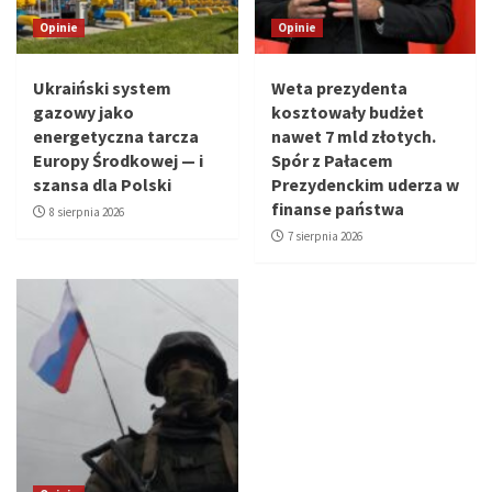
Opinie
Opinie
Ukraiński system
Weta prezydenta
gazowy jako
kosztowały budżet
energetyczna tarcza
nawet 7 mld złotych.
Europy Środkowej — i
Spór z Pałacem
szansa dla Polski
Prezydenckim uderza w
finanse państwa
8 sierpnia 2026
7 sierpnia 2026