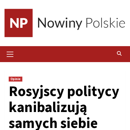
Skip
to
content
Primary
Menu
Opinie
Rosyjscy politycy
kanibalizują
samych siebie