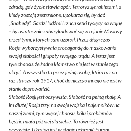
zdradą, gdy życie stawia opór. Terroryzuje rakietami, a
kiedy zostają zestrzelone, upokarza się, by dać
„Shahedę”. Gardzi ludźmi i rzuca setki tysięcy na wojnę
– by ostatecznie zabarykadować się w rejonie Moskwy
przed tymi, których sam uzbroił. Przez długi czas
Rosja wykorzystywała propagandę do maskowania
swojej słabości i głupoty swojego rządu. A teraz jest
tyle chaosu, że żadne kłamstwo nie jest w stanie tego
ukryć. A wszystko to przez jedną osobę, która raz po
raz straszy rok 1917, choć do niczego innego nie jest w
stanie doprowadzić.
Słabość Rosji jest oczywista. Słabość na pełną skalę. A
im dłużej Rosja trzyma swoje wojska i najemników na
naszej ziemi, tym więcej chaosu, bólu i problemów
będzie miała później dla siebie. To również jest
oczywiste. Ukraina jest w stanie uchronić Europę