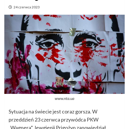
24 czerwca 2023
www.nta.ua
Sytuacja na świecie jest coraz gorsza. W
przeddzień 23 czerwca przywódca PKW
„Wagnera” Jewgienij Prigożyn zapowiedział