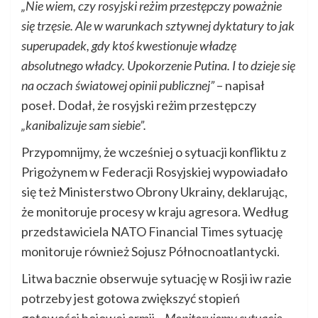
„Nie wiem, czy rosyjski reżim przestępczy poważnie
się trzęsie. Ale w warunkach sztywnej dyktatury to jak
superupadek, gdy ktoś kwestionuje władzę
absolutnego władcy. Upokorzenie Putina. I to dzieje się
na oczach światowej opinii publicznej”
– napisał
poseł. Dodał, że rosyjski reżim przestępczy
„kanibalizuje sam siebie”.
Przypomnijmy, że wcześniej o sytuacji konfliktu z
Prigożynem w Federacji Rosyjskiej wypowiadało
się też Ministerstwo Obrony Ukrainy, deklarując,
że monitoruje procesy w kraju agresora. Według
przedstawiciela NATO Financial Times sytuację
monitoruje również Sojusz Północnoatlantycki.
Litwa bacznie obserwuje sytuację w Rosji iw razie
potrzeby jest gotowa zwiększyć stopień