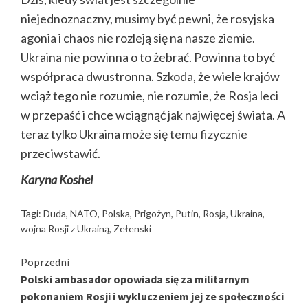
niejednoznaczny, musimy być pewni, że rosyjska
agonia i chaos nie rozleją się na nasze ziemie.
Ukraina nie powinna o to żebrać. Powinna to być
współpraca dwustronna. Szkoda, że ​​wiele krajów
wciąż tego nie rozumie, nie rozumie, że Rosja leci
w przepaść i chce wciągnąć jak najwięcej świata. A
teraz tylko Ukraina może się temu fizycznie
przeciwstawić.
Karyna Koshel
Tagi:
Duda
,
NATO
,
Polska
,
Prigożyn
,
Putin
,
Rosja
,
Ukraina
,
wojna Rosji z Ukrainą
,
Zełenski
Kontynuuj
Poprzedni
Polski ambasador opowiada się za militarnym
czytanie
pokonaniem Rosji i wykluczeniem jej ze społeczności