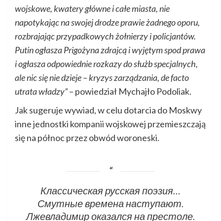
wojskowe, kwatery główne i całe miasta, nie
napotykając na swojej drodze prawie żadnego oporu,
rozbrajając przypadkowych żołnierzy i policjantów.
Putin ogłasza Prigożyna zdrajcą i wyjętym spod prawa
i ogłasza odpowiednie rozkazy do służb specjalnych,
ale nic się nie dzieje – kryzys zarządzania, de facto
utrata władzy”
– powiedział Mychajło Podoliak.
Jak sugeruje wywiad, w celu dotarcia do Moskwy
inne jednostki kompanii wojskowej przemieszczają
się na północ przez obwód woroneski.
Классическая русская поэзия…
Смутные времена наступают.
Лжевладимир оказался на престоле.