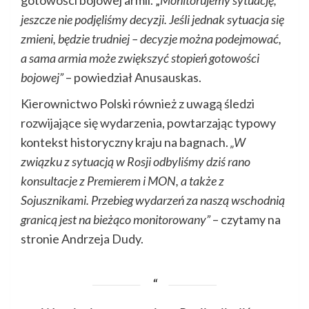
gotowości bojowej armii. „
Monitorujemy sytuację,
jeszcze nie podjęliśmy decyzji. Jeśli jednak sytuacja się
zmieni, będzie trudniej – decyzje można podejmować,
a sama armia może zwiększyć stopień gotowości
bojowej”
– powiedział Anusauskas.
Kierownictwo Polski również z uwagą śledzi
rozwijające się wydarzenia, powtarzając typowy
kontekst historyczny kraju na bagnach.
„W
związku z sytuacją w Rosji odbyliśmy dziś rano
konsultacje z Premierem i MON, a także z
Sojusznikami. Przebieg wydarzeń za naszą wschodnią
granicą jest na bieżąco monitorowany”
– czytamy na
stronie Andrzeja Dudy.