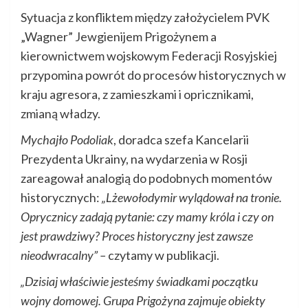
Sytuacja z konfliktem między założycielem PVK
„Wagner” Jewgienijem Prigożynem a
kierownictwem wojskowym Federacji Rosyjskiej
przypomina powrót do procesów historycznych w
kraju agresora, z zamieszkami i opricznikami,
zmianą władzy.
Mychajło Podoliak
, doradca szefa Kancelarii
Prezydenta Ukrainy, na wydarzenia w Rosji
zareagował analogią do podobnych momentów
historycznych:
„Lżewołodymir wylądował na tronie.
Oprycznicy zadają pytanie: czy mamy króla i czy on
jest prawdziwy? Proces historyczny jest zawsze
nieodwracalny” –
czytamy w publikacji.
„Dzisiaj właściwie jesteśmy świadkami początku
wojny domowej. Grupa Prigożyna zajmuje obiekty