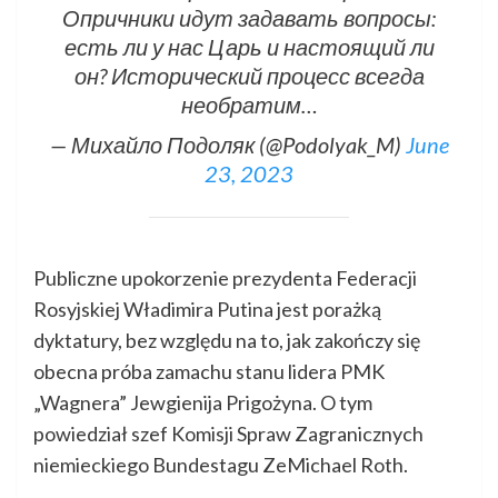
Опричники идут задавать вопросы:
есть ли у нас Царь и настоящий ли
он? Исторический процесс всегда
необратим…
— Михайло Подоляк (@Podolyak_M)
June
23, 2023
Publiczne upokorzenie prezydenta Federacji
Rosyjskiej Władimira Putina jest porażką
dyktatury, bez względu na to, jak zakończy się
obecna próba zamachu stanu lidera PMK
„Wagnera” Jewgienija Prigożyna. O tym
powiedział szef Komisji Spraw Zagranicznych
niemieckiego Bundestagu ZeMichael Roth.