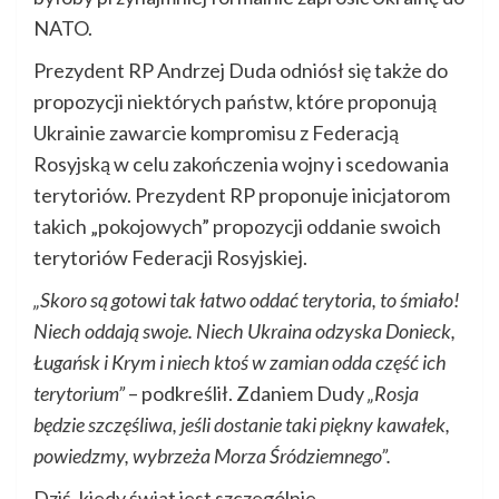
NATO.
Prezydent RP Andrzej Duda odniósł się także do
propozycji niektórych państw, które proponują
Ukrainie zawarcie kompromisu z Federacją
Rosyjską w celu zakończenia wojny i scedowania
terytoriów. Prezydent RP proponuje inicjatorom
takich „pokojowych” propozycji oddanie swoich
terytoriów Federacji Rosyjskiej.
„Skoro są gotowi tak łatwo oddać terytoria, to śmiało!
Niech oddają swoje. Niech Ukraina odzyska Donieck,
Ługańsk i Krym i niech ktoś w zamian odda część ich
terytorium”
– podkreślił. Zdaniem Dudy
„Rosja
będzie szczęśliwa, jeśli dostanie taki piękny kawałek,
powiedzmy, wybrzeża Morza Śródziemnego”.
Dziś, kiedy świat jest szczególnie