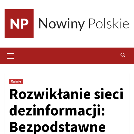
Skip
to
content
Primary
Menu
Opinie
Rozwikłanie sieci
dezinformacji:
Bezpodstawne