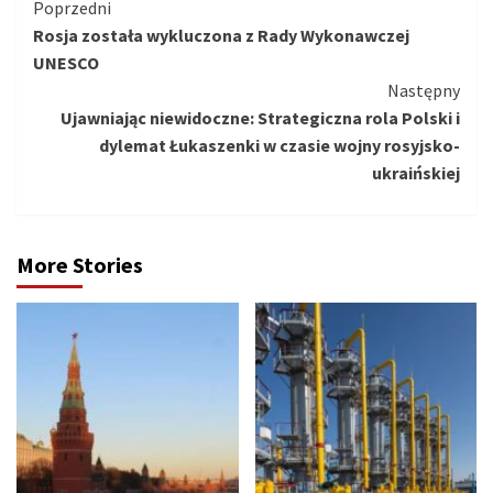
Kontynuuj
Poprzedni
Rosja została wykluczona z Rady Wykonawczej
czytanie
UNESCO
Następny
Ujawniając niewidoczne: Strategiczna rola Polski i
dylemat Łukaszenki w czasie wojny rosyjsko-
ukraińskiej
More Stories