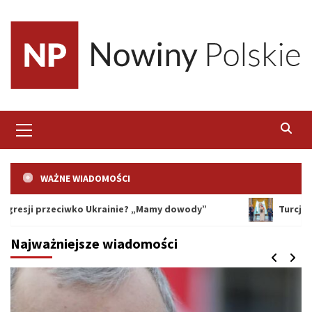
Skip
to
content
Primary
Menu
WAŻNE WIADOMOŚCI
 przeciwko Ukrainie? „Mamy dowody”
Turcja, Arabia S
Najważniejsze wiadomości