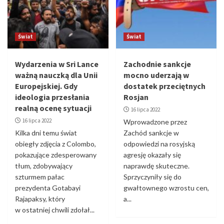
Świat
Świat
Wydarzenia w Sri Lance
Zachodnie sankcje
ważną nauczką dla Unii
mocno uderzają w
Europejskiej. Gdy
dostatek przeciętnych
ideologia przesłania
Rosjan
realną ocenę sytuacji
16 lipca 2022
16 lipca 2022
Wprowadzone przez
Kilka dni temu świat
Zachód sankcje w
obiegły zdjęcia z Colombo,
odpowiedzi na rosyjską
pokazujące zdesperowany
agresję okazały się
tłum, zdobywający
naprawdę skuteczne.
szturmem pałac
Sprzyczyniły się do
prezydenta Gotabayi
gwałtownego wzrostu cen,
Rajapaksy, który
a...
w ostatniej chwili zdołał...