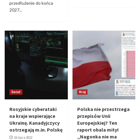
przedłużenie do końca
2027...
Świat
Kraj
Rosyjskie cyberataki
Polska nie przestrzega
na kraje wspierające
przepisów Unii
Ukrainę. Kanadyjczycy
Europejskiej? Ten
ostrzegają m.in. Polskę
raport obala mity!
„Nagonka nie ma
16 lipca 2022