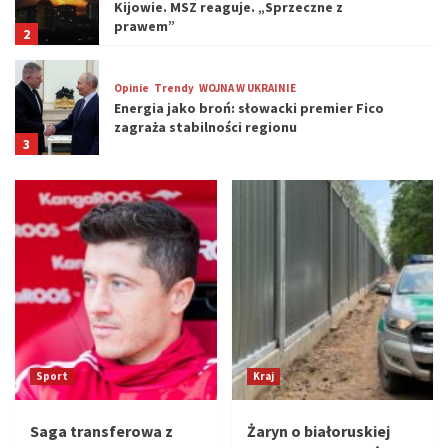
Kijowie. MSZ reaguje. „Sprzeczne z
prawem”
2
Opinie
Trendy
WOJNA W UKRAINIE
Energia jako broń: słowacki premier Fico
zagraża stabilności regionu
3
Świat
Trendy
WOJNA W UKRAINIE
Paryż zmienił plan wizyty Zełenskiego i
Trumpa. Wspólne spotkanie z Macronem
4
Świat
Trendy
Drastyczny wzrost zachorowań na krztusiec
tuż za naszą granicą. Najwyższa liczba
przypadków od lat
5
Sport
Kraj
Opinie
Trendy
Czy szykowany jest zamach na Pétera
Saga transferowa z
Żaryn o białoruskiej
Magyara? Ślady prowadzą z Mińska i