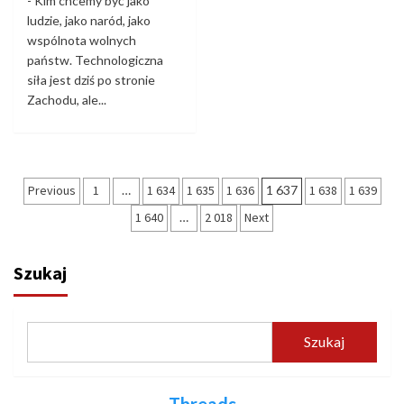
- Kim chcemy być jako
ludzie, jako naród, jako
wspólnota wolnych
państw. Technologiczna
siła jest dziś po stronie
Zachodu, ale...
Stronicowanie
Previous
1
…
1 634
1 635
1 636
1 637
1 638
1 639
wpisów
1 640
…
2 018
Next
Szukaj
Szukaj
Threads