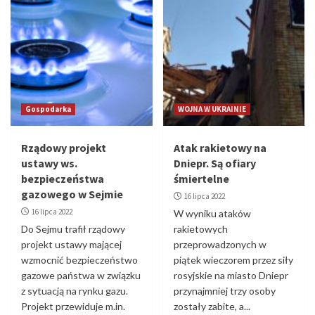
przypadków od lat
5
Gospodarka
WOJNA W UKRAINIE
Rządowy projekt
Atak rakietowy na
ustawy ws.
Dniepr. Są ofiary
bezpieczeństwa
śmiertelne
gazowego w Sejmie
16 lipca 2022
16 lipca 2022
W wyniku ataków
Do Sejmu trafił rządowy
rakietowych
projekt ustawy mającej
przeprowadzonych w
wzmocnić bezpieczeństwo
piątek wieczorem przez siły
gazowe państwa w związku
rosyjskie na miasto Dniepr
z sytuacją na rynku gazu.
przynajmniej trzy osoby
Projekt przewiduje m.in.
zostały zabite, a...