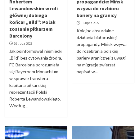
Robertem
propagandzie: Mińsk
Moskwy do węgierskiej dyplomacji
1
Lewandowskim w roli
wzywa do rozbioru
głównej dobiega
bariery na granicy
końca! „Bild”: Polak
Kraj
Trendy
WOJNA W UKRAINIE
16 lipca 2022
Rosja uszkodziła polską ambasadę w
zostanie piłkarzem
Kolejne absurdalne
Kijowie. MSZ reaguje. „Sprzeczne z
Barcelony
działania białoruskiej
prawem”
2
16 lipca 2022
propagandy. Mińsk wzywa
Jak poinformował niemiecki
do rozebrania polskiej
„Bild” bez cytowania źródła,
bariery granicznej z uwagi
Opinie
Trendy
WOJNA W UKRAINIE
FC Barcelona porozumiała
na migracje zwierząt -
Energia jako broń: słowacki premier Fico
zagraża stabilności regionu
się Bayernem Monachium
napisał w...
3
w sprawie transferu
kapitana piłkarskiej
reprezentacji Polski
Świat
Trendy
WOJNA W UKRAINIE
Roberta Lewandowskiego.
Paryż zmienił plan wizyty Zełenskiego i
Trumpa. Wspólne spotkanie z Macronem
Według...
4
Świat
Trendy
Drastyczny wzrost zachorowań na krztusiec
tuż za naszą granicą. Najwyższa liczba