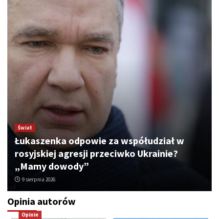
Świat
Łukaszenka odpowie za współudział w
rosyjskiej agresji przeciwko Ukrainie?
„Mamy dowody”
9 sierpnia 2026
Opinia autorów
Opinie
Trendy
WOJNA W UKRAINIE
Opinie