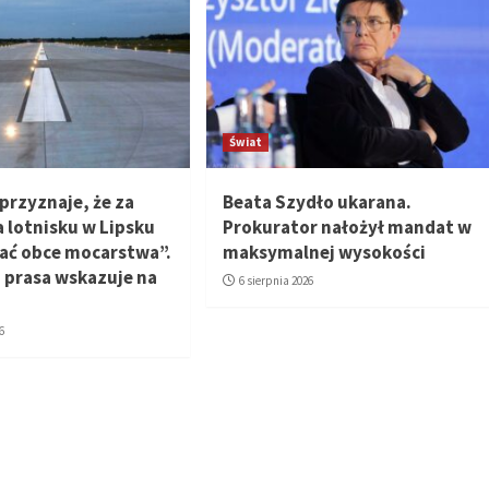
Świat
przyznaje, że za
Beata Szydło ukarana.
 lotnisku w Lipsku
Prokurator nałożył mandat w
ać obce mocarstwa”.
maksymalnej wysokości
 prasa wskazuje na
6 sierpnia 2026
6