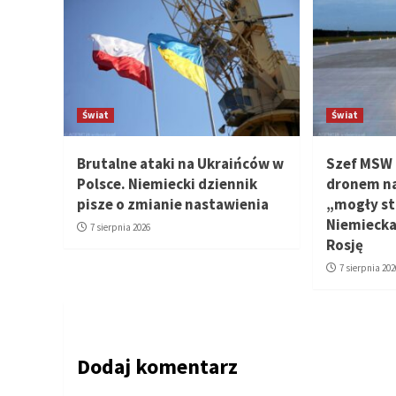
Świat
Świat
Brutalne ataki na Ukraińców w
Szef MSW 
Polsce. Niemiecki dziennik
dronem na
pisze o zmianie nastawienia
„mogły st
Niemiecka
7 sierpnia 2026
Rosję
7 sierpnia 202
Dodaj komentarz