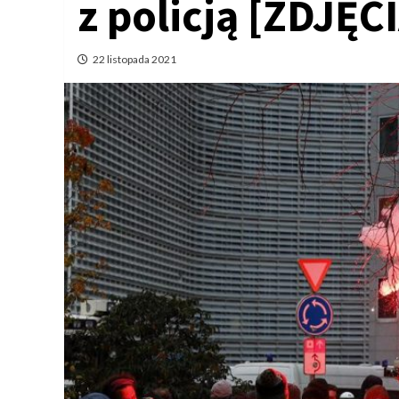
z policją [ZDJĘC
22 listopada 2021