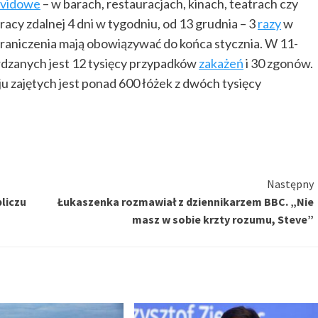
ovidowe
– w barach, restauracjach, kinach, teatrach czy
racy zdalnej 4 dni w tygodniu, od 13 grudnia – 3
razy
w
raniczenia mają obowiązywać do końca stycznia. W 11-
rdzanych jest 12 tysięcy przypadków
zakażeń
i 30 zgonów.
u zajętych jest ponad 600 łóżek z dwóch tysięcy
Następny
bliczu
Łukaszenka rozmawiał z dziennikarzem BBC. „Nie
masz w sobie krzty rozumu, Steve”