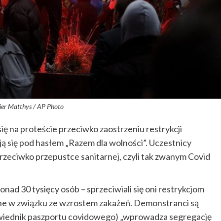
vier Matthys / AP Photo
ię na proteście przeciwko zaostrzeniu restrykcji
ą się pod hasłem „Razem dla wolności”. Uczestnicy
rzeciwko przepustce sanitarnej, czyli tak zwanym Covid
nad 30 tysięcy osób – sprzeciwiali się oni restrykcjom
ne w związku ze wzrostem zakażeń. Demonstranci są
powiednik paszportu covidowego) „wprowadza segregację