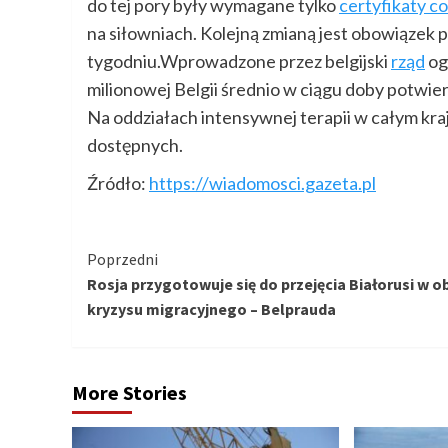
do tej pory były wymagane tylko
certyfikaty c
na siłowniach. Kolejną zmianą jest obowiązek p
tygodniu.Wprowadzone przez belgijski
rząd
og
milionowej Belgii średnio w ciągu doby potwie
Na oddziałach intensywnej terapii w całym kraj
dostępnych.
Źródło:
https://wiadomosci.gazeta.pl
Kontynuuj
Poprzedni
Rosja przygotowuje się do przejęcia Białorusi w o
czytanie
kryzysu migracyjnego – Belprauda
More Stories