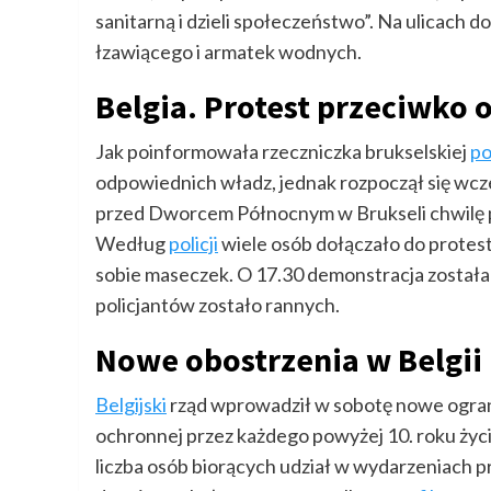
sanitarną i dzieli społeczeństwo”. Na ulicach do
łzawiącego i armatek wodnych.
Belgia. Protest przeciwko 
Jak poinformowała rzeczniczka brukselskiej
po
odpowiednich władz, jednak rozpoczął się wcze
przed Dworcem Północnym w Brukseli chwilę p
Według
policji
wiele osób dołączało do protest
sobie maseczek. O 17.30 demonstracja została
policjantów zostało rannych.
Nowe obostrzenia w Belgii
Belgijski
rząd wprowadził w sobotę nowe ogran
ochronnej przez każdego powyżej 10. roku życi
liczba osób biorących udział w wydarzeniach p