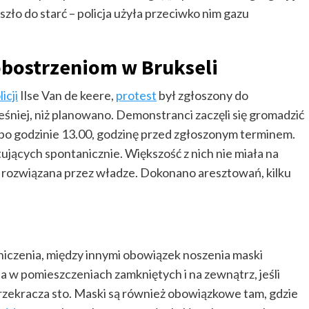
szło do starć – policja użyła przeciwko nim gazu
obostrzeniom w Brukseli
licji
Ilse Van de keere,
protest
był zgłoszony do
śniej, niż planowano. Demonstranci zaczęli się gromadzić
o godzinie 13.00, godzinę przed zgłoszonym terminem.
ujących spontanicznie. Większość z nich nie miała na
 rozwiązana przez władze. Dokonano aresztowań, kilku
iczenia, między innymi obowiązek noszenia maski
a w pomieszczeniach zamkniętych i na zewnątrz, jeśli
rzekracza sto. Maski są również obowiązkowe tam, gdzie