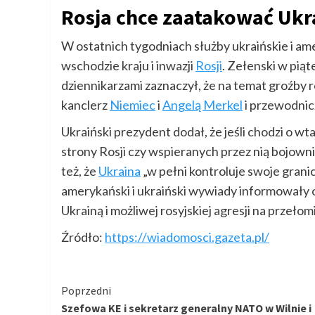
Rosja chce zaatakować Ukr
W ostatnich tygodniach służby ukraińskie i ame
wschodzie kraju i inwazji
Rosji
. Zełenski w piąt
dziennikarzami zaznaczył, że na temat groźby ro
kanclerz
Niemiec
i
Angelą Merkel
i przewodnic
Ukraiński prezydent dodał, że jeśli chodzi o wt
strony Rosji czy wspieranych przez nią bojown
też, że
Ukraina
„w pełni kontroluje swoje granic
amerykański i ukraiński wywiady informowały o 
Ukrainą i możliwej rosyjskiej agresji na przełomi
Źródło:
https://wiadomosci.gazeta.pl/
Kontynuuj
Poprzedni
Szefowa KE i sekretarz generalny NATO w Wilnie i