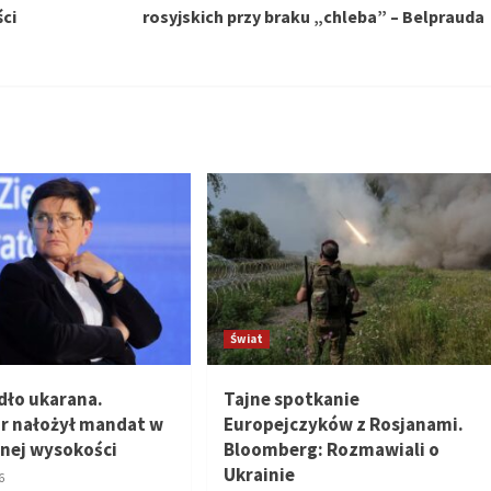
ci
rosyjskich przy braku „chleba” – Belprauda
Świat
dło ukarana.
Tajne spotkanie
r nałożył mandat w
Europejczyków z Rosjanami.
nej wysokości
Bloomberg: Rozmawiali o
Ukrainie
6