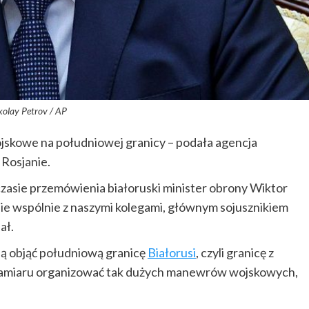
kolay Petrov / AP
jskowe na południowej granicy – podała agencja
 Rosjanie.
asie przemówienia białoruski minister obrony Wiktor
e wspólnie z naszymi kolegami, głównym sojusznikiem
ał.
ają objąć południową granicę
Białorusi
, czyli granicę z
ą zamiaru organizować tak dużych manewrów wojskowych,