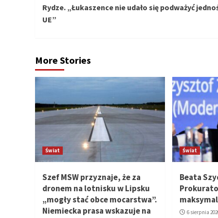
czytanie
Rydze. „Łukaszence nie udało się podważyć jednoś
UE”
More Stories
Świat
Świat
Szef MSW przyznaje, że za
Beata Szy
dronem na lotnisku w Lipsku
Prokurato
„mogły stać obce mocarstwa”.
maksymal
Niemiecka prasa wskazuje na
6 sierpnia 202