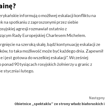
ainę?
rykańskie informują o możliwej eskalacji konfliktu na
ek na spotkaniu z zaproszonymi przez siebie
syjskiej agresji rozmawiał ostatnio z
zącym Rady Europejskiej Charlesem Michelem.
argnięcie na szeroką skalę, bądź kontynuację eskalacji ze
ików, to taka możliwość może być każdego dnia. Zapewnił
e i jest gotowa do wszelkiej eskalacji”. Wcześniej
ponad 90 tysiącach rosyjskich żołnierzy u granic z
e stycznia i lutego.
Następny
Obietnice „spektaklu” ze strony władz białoruskich i