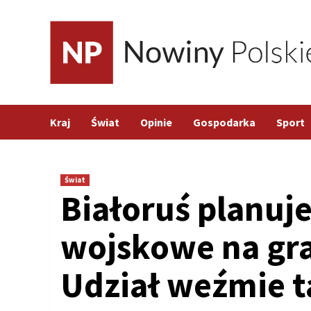
Skip
to
content
Kraj
Świat
Opinie
Gospodarka
Sport
Świat
Białoruś planuj
wojskowe na gra
Udział weźmie t