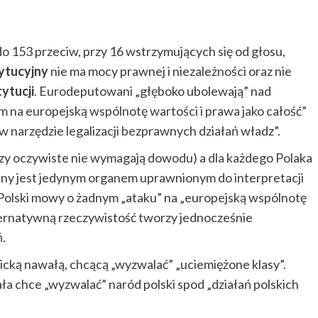
o 153 przeciw, przy 16 wstrzymujących się od głosu,
ytucyjny
nie ma mocy prawnej i niezależności oraz nie
ytucji
. Eurodeputowani „głęboko ubolewają” nad
em na europejską wspólnotę wartości i prawa jako całość”
„w narzędzie legalizacji bezprawnych działań władz”.
zy oczywiste nie wymagają dowodu) a dla każdego Polaka
yjny jest jedynym organem uprawnionym do interpretacji
ny Polski mowy o żadnym „ataku” na „europejską wspólnotę
lternatywną rzeczywistość tworzy jednocześnie
.
icką nawałą, chcącą „wyzwalać” „uciemiężone klasy”.
ła chce „wyzwalać” naród polski spod „działań polskich