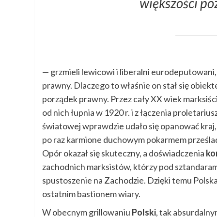
większości po
— grzmieli lewicowi i liberalni eurodeputowani, 
prawny. Dlaczego to właśnie on stał się obiek
porządek prawny. Przez cały XX wiek marksiści
od nich łupnia w 1920 r. i z łączenia proletariu
światowej wprawdzie udało się opanować kraj, 
po raz karmione duchowym pokarmem prześla
Opór okazał się skuteczny, a doświadczenia
ko
zachodnich marksistów, którzy pod sztandarami r
spustoszenie na Zachodzie. Dzięki temu Polska
ostatnim bastionem wiary.
W obecnym grillowaniu
Polski
, tak absurdalny