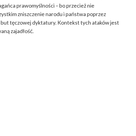
agańca prawomyślności – bo przecież nie
zystkim zniszczenie narodu i państwa poprzez
 but tęczowej dyktatury. Kontekst tych ataków jest
aną zajadłość.