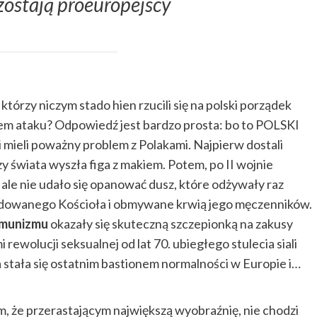
zostają proeuropejscy
którzy niczym stado hien rzucili się na polski porządek
tem ataku? Odpowiedź jest bardzo prosta: bo to POLSKI
 mieli poważny problem z Polakami. Najpierw dostali
szy świata wyszła figa z makiem. Potem, po II wojnie
ale nie udało się opanować dusz, które odżywały raz
dowanego Kościoła i obmywane krwią jego męczenników.
munizmu
okazały się skuteczną szczepionką na zakusy
ewolucji seksualnej od lat 70. ubiegłego stulecia siali
 stała się ostatnim bastionem normalności w Europie i…
m, że przerastającym największą wyobraźnię, nie chodzi