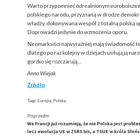
Warto przypomnieć odrealnionym eurobolszew
polskiego narodu, przyznaną w drodze demokra
władzy, dokonywana wespół z totalną polską opo
Doprowadzi jedynie do wzmożenia oporu.
Neomarksiści najwyraźniej mają świadomość teg
dlatego po raz kolejny w dziejach usiłują ją na
gorzko się rozczarują…
Anna Wiejak
Źródło
Tagi:
Europa
,
Polska
Kontynuuj
Poprzedni
We Francji już rozumieją, że nie Polska jest prob
czytanie
lecz ewolucja UE w ZSRS bis, a TSUE w króla Słoń