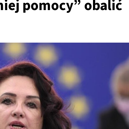
iej pomocy” obalić