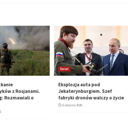
Świat
tkanie
Eksplozja auta pod
yków z Rosjanami.
Jekaterynburgiem. Szef
: Rozmawiali o
fabryki dronów walczy o życie
6 sierpnia 2026
6