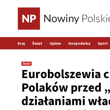
Skip
to
content
Kraj
Świat
Opinie
Gospodarka
Sport
Świat
Eurobolszewia c
Polaków przed 
działaniami wła