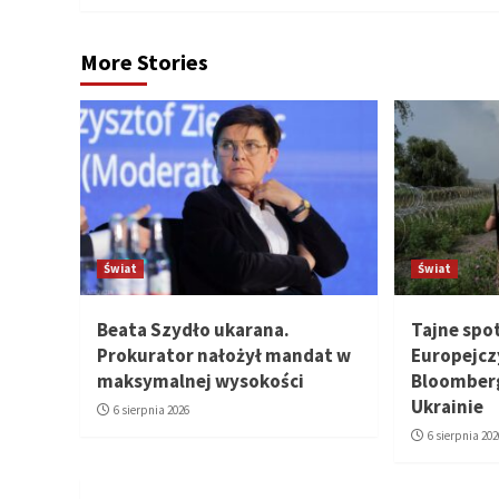
More Stories
Świat
Świat
Beata Szydło ukarana.
Tajne spo
Prokurator nałożył mandat w
Europejcz
maksymalnej wysokości
Bloomberg
Ukrainie
6 sierpnia 2026
6 sierpnia 202