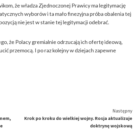
ikom, że władza Zjednoczonej Prawicy ma legitymację
tycznych wyborów i ta mało finezyjna próba obalenia tej
zycją nie jest w stanie tej legitymacji odebrać.
o, że Polacy gremialnie odrzucają ich ofertę ideową,
rzucić przemocą. I po raz kolejny w dziejach zapewne
Następny
lemem,
Krok po kroku do wielkiej wojny. Rosja aktualizuje
ce
doktrynę wojskową