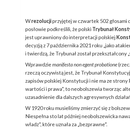
W
rezolucji
przyjętej w czwartek 502 głosami d
posłowie podkreślili, że polski
Trybunał Konst
jest uprawniony do interpretacji polskiej
Konst
decyzją z 7 października 2021 roku „jako ataki
i twierdzą, że Trybunał został przekształcony 
Wprawdzie
manifesta non egent probatione
(rzec
rzeczą oczywistą jest, że Trybunał Konstytuc
zapisów polskiej Konstytucji i nie ma ze stro
wartości i prawa”, to neobolszewia tworząc a
uzasadnienie dla dalszych agresywnych działań
W 1920 roku musieliśmy zmierzyć się z bolszew
Niespełna sto lat później neobolszewicka nawa
władz”, które uznała za „bezprawne”.