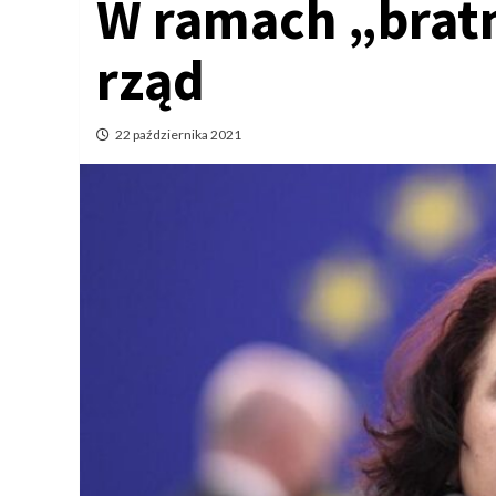
W ramach „bratn
rząd
22 października 2021