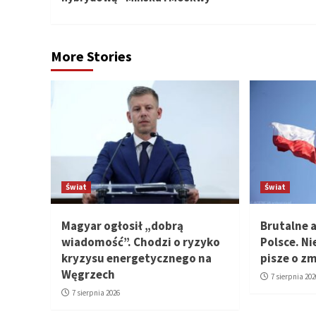
More Stories
Świat
Świat
Magyar ogłosił „dobrą
Brutalne 
wiadomość”. Chodzi o ryzyko
Polsce. Ni
kryzysu energetycznego na
pisze o z
Węgrzech
7 sierpnia 202
7 sierpnia 2026