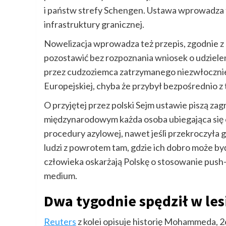
i państw strefy Schengen. Ustawa wprowadza t
infrastruktury granicznej.
Nowelizacja wprowadza też przepis, zgodnie 
pozostawić bez rozpoznania wniosek o udzielen
przez cudzoziemca zatrzymanego niezwłocznie
Europejskiej, chyba że przybył bezpośrednio z
O przyjętej przez polski Sejm ustawie piszą zag
międzynarodowym każda osoba ubiegająca się
procedury azylowej, nawet jeśli przekroczyła g
ludzi z powrotem tam, gdzie ich dobro może by
człowieka oskarżają Polskę o stosowanie pus
medium.
Dwa tygodnie spędził w lesie
Reuters
z kolei opisuje historię Mohammeda, 