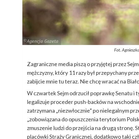
Fot. Agnieszk
Zagraniczne media piszą o przyjętej przez Sej
mężczyzny, który 11 razy był przepychany przez
zabijcie mnie tu teraz. Nie chcę wracać na Biał
W czwartek Sejm odrzucił poprawkę Senatu i 
legalizuje proceder push-backów na wschodniej
zatrzymana „niezwłocznie” po nielegalnym prze
„zobowiązana do opuszczenia terytorium Polski”
zmuszenie ludzi do przejścia na drugą stronę.
placówki Straży Granicznej, dodatkowo taki c