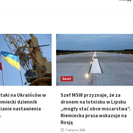
Świat
ataki na Ukraińców w
Szef MSW przyznaje, że za
emiecki dziennik
dronem na lotnisku w Lipsku
mianie nastawienia
„mogły stać obce mocarstwa”.
Niemiecka prasa wskazuje na
6
Rosję
7 sierpnia 2026