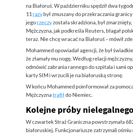
na Białoruś. W październiku spędził dwa tygodnie
11
razy
był zmuszany do przekraczania granicy 
jego
rzeczy
została skradziona, był zmarznięty, 
Mężczyzna, jak podkreśla Reuters, błagał polsk
teraz. Nie chcę wracać na Białoruś – mówił zd
Mohammed opowiadał agencji, że był świadkiem,
że złamały mu nogę. Według relacji mężczyzny, 
odmówić zabrania rannego do szpitala i sami op
karty SIM i wrzucili je na białoruską stronę.
W końcu Mohammed poinformował za pomocą SM
Mężczyzna
trafił
do Niemiec.
Kolejne próby nielegalnego
W czwartek Straż Graniczna powstrzymała 682 
białoruskiej. Funkcjonariusze zatrzymali ośm