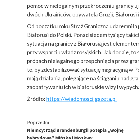
pomoc w nielegalnym przekroczeniu granicy uj
dwóch Ukraińców, obywatela Gruzji, Białorusi i
Od początku roku Straż Graniczna udaremniła p
Białorusi do Polski. Ponad siedem tysięcy takic
sytuacja na granicy z Białorusią jest element
przy wsparciu władz rosyjskich. Jak dodaje, to
próbach nielegalnego przepchnięcia przez gran
to, by zdestabilizować sytuację migracyjną w Po
mają działania, polegające na ściąganiu nad gra
zaopatrywaniu ich w białoruskie wizy i wypycha
Źródło:
https://wiadomosci.gazeta.pl
Kontynuuj
Poprzedni
Niemcy: rząd Brandenburgii potępia „wojnę
czytanie
hybrydową” Mińska i Moskwy