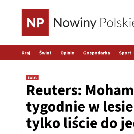
Skip
to
content
Kraj
Świat
Opinie
Gospodarka
Sport
Świat
Reuters: Moham
tygodnie w lesie
tylko liście do j