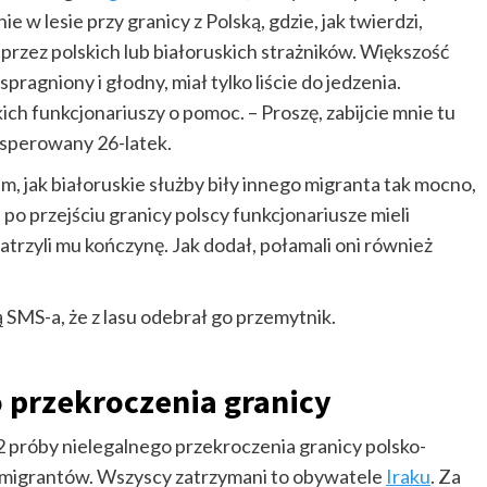
 w lesie przy granicy z Polską, gdzie, jak twierdzi,
przez polskich lub białoruskich strażników. Większość
spragniony i głodny, miał tylko liście do jedzenia.
ich funkcjonariuszy o pomoc. – Proszę, zabijcie mnie tu
esperowany 26-latek.
 jak białoruskie służby biły innego migranta tak mocno,
po przejściu granicy polscy funkcjonariusze mieli
atrzyli mu kończynę. Jak dodał, połamali oni również
S-a, że z lasu odebrał go przemytnik.
 przekroczenia granicy
próby nielegalnego przekroczenia granicy polsko-
iu migrantów. Wszyscy zatrzymani to obywatele
Iraku
. Za