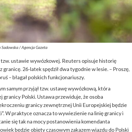
a Sadowska / Agencja Gazeta
m tzw. ustawie wywózkowej. Reuters opisuje historię
 granicę. 26-latek spędził dwa tygodnie w lesie. – Proszę,
oruś – błagał polskich funkcjonariuszy.
tym samym przyjął tzw. ustawę wywózkową, która
 granicy Polski. Ustawa przewiduje, że osoba
kroczeniu granicy zewnętrznej Unii Europejskiej będzie
. W praktyce oznacza to wywiezienie na linię granicy i
 Stanie się tak na mocy postanowienia komendanta
złowiek będzie objęty czasowym zakazem wjazdu do Polski