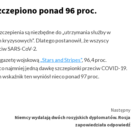
zczepiono ponad 96 proc.
szczepienia są niezbędne do „utrzymania służby w
h kryzysowych”. Dlatego postanowił, że wszyscy
eciw SARS-CoV-2.
 gazetę wojskową
„Stars and Stripes”
, 96,4 proc.
o najmniej jedną dawkę szczepionki przeciw COVID-19.
wskaźnik ten wyniósł nieco ponad 97 proc.
Następny
Niemcy wydalają dwóch rosyjskich dyplomatów. Rosja
zapowiedziała odpowiedź