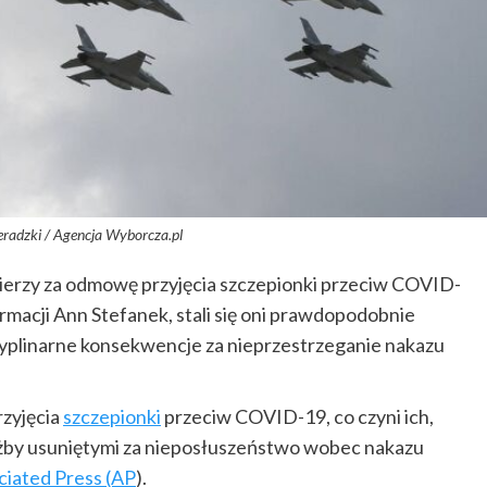
eradzki / Agencja Wyborcza.pl
ierzy za odmowę przyjęcia szczepionki przeciw COVID-
macji Ann Stefanek, stali się oni prawdopodobnie
cyplinarne konsekwencje za nieprzestrzeganie nakazu
rzyjęcia
szczepionki
przeciw COVID-19, co czyni ich,
żby usuniętymi za nieposłuszeństwo wobec nakazu
ciated Press (AP
).