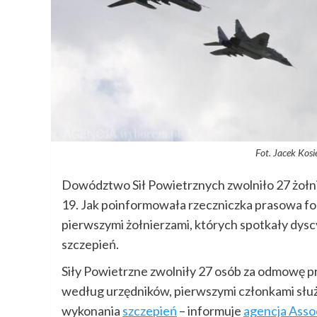
Fot. Jacek Kosi
Dowództwo Sił Powietrznych zwolniło 27 żołn
19. Jak poinformowała rzeczniczka prasowa for
pierwszymi żołnierzami, których spotkały dys
szczepień.
Siły Powietrzne zwolniły 27 osób za odmowę p
według urzędników, pierwszymi członkami słu
wykonania
szczepień
– informuje
agencja Asso