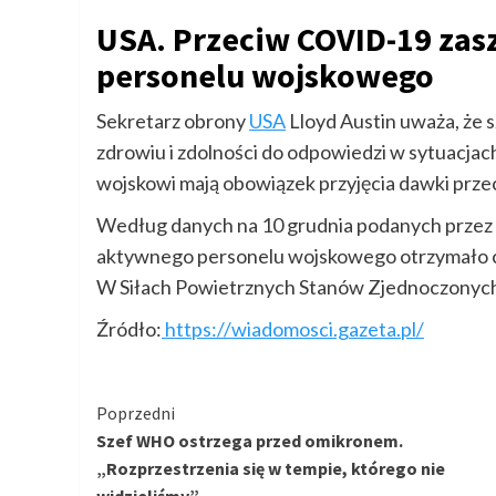
USA. Przeciw COVID-19 zas
personelu wojskowego
Sekretarz obrony
USA
Lloyd Austin uważa, że 
zdrowiu i zdolności do odpowiedzi w sytuacjac
wojskowi mają obowiązek przyjęcia dawki prz
Według danych na 10 grudnia podanych przez
aktywnego personelu wojskowego otrzymało c
W Siłach Powietrznych Stanów Zjednoczonych 
Źródło:
https://wiadomosci.gazeta.pl/
Kontynuuj
Poprzedni
Szef WHO ostrzega przed omikronem.
czytanie
„Rozprzestrzenia się w tempie, którego nie
widzieliśmy”