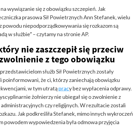
 na wywiązanie się z obowiązku szczepień. Jak
eczniczka prasowa Sił Powietrznych Ann Stefanek, wielu
z powodu niepodporządkowywania się rozkazom są
dą w służbie” – czytamy na stronie AP.
który nie zaszczepił się przeciw
o zwolnienie z tego obowiązku
przedstawicielom służb Sił Powietrznych zostały
i poinformowani, że ci, którzy zaniechają obowiązku
sekwencjami, w tym utratą
prac
y bez wypłacenia odprawy.
yscyplinarnie żołnierzy nie ubiegał się o zwolnienie z
inistracyjnych czy religijnych. W rezultacie zostali
rozkazu. Jak podkreśliła Stefanek, mimo innych wykroczeń
ynym powodem wypowiedzenia była odmowa przyjęcia