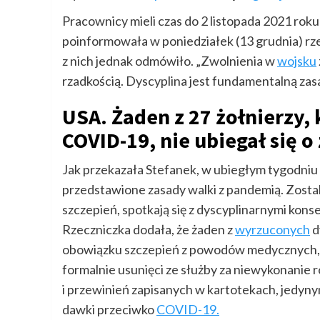
Pracownicy mieli czas do 2 listopada 2021 roku
poinformowała w poniedziałek (13 grudnia) rz
z nich jednak odmówiło. „Zwolnienia w
wojsku
rzadkością. Dyscyplina jest fundamentalną zasa
USA. Żaden z 27 żołnierzy, 
COVID-19, nie ubiegał się 
Jak przekazała Stefanek, w ubiegłym tygodniu 
przedstawione zasady walki z pandemią. Zostal
szczepień, spotkają się z dyscyplinarnymi kon
Rzeczniczka dodała, że żaden z
wyrzuconych
d
obowiązku szczepień z powodów medycznych, adm
formalnie usunięci ze służby za niewykonanie 
i przewinień zapisanych w kartotekach, jed
dawki przeciwko
COVID-19.