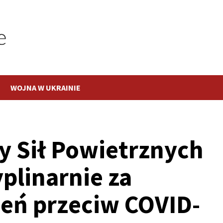
WOJNA W UKRAINIE
zy Sił Powietrznych
plinarnie za
eń przeciw COVID-