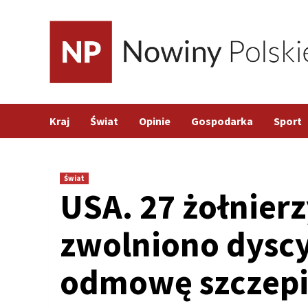
Skip
to
content
Kraj
Świat
Opinie
Gospodarka
Sport
Świat
USA. 27 żołnier
zwolniono dyscy
odmowę szczepi