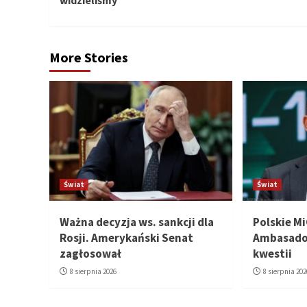
More Stories
Świat
Świat
Ważna decyzja ws. sankcji dla
Polskie Mi
Rosji. Amerykański Senat
Ambasado
zagłosował
kwestii
8 sierpnia 2026
8 sierpnia 202