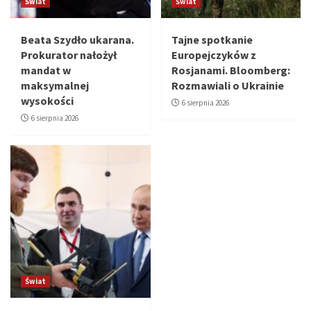
Świat
Świat
Beata Szydło ukarana.
Tajne spotkanie
Prokurator nałożył
Europejczyków z
mandat w
Rosjanami. Bloomberg:
maksymalnej
Rozmawiali o Ukrainie
wysokości
6 sierpnia 2026
6 sierpnia 2026
Świat