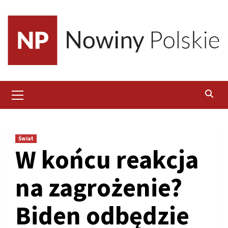
Skip
to
content
Primary
Menu
Świat
W końcu reakcja
na zagrożenie?
Biden odbędzie