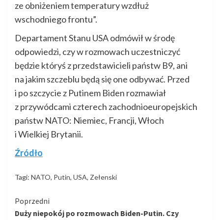
ze obniżeniem temperatury wzdłuż
wschodniego frontu”.
Departament Stanu USA odmówił w środę
odpowiedzi, czy w rozmowach uczestniczyć
będzie któryś z przedstawicieli państw B9, ani
na jakim szczeblu będą się one odbywać. Przed
i po szczycie z Putinem Biden rozmawiał
z przywódcami czterech zachodnioeuropejskich
państw NATO: Niemiec, Francji, Włoch
i Wielkiej Brytanii.
Źródło
Tagi:
NATO
,
Putin
,
USA
,
Zełenski
Kontynuuj
Poprzedni
Duży niepokój po rozmowach Biden-Putin. Czy
czytanie