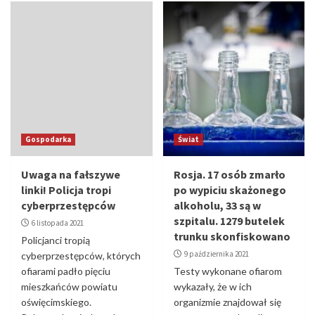
Gospodarka
Świat
Uwaga na fałszywe
Rosja. 17 osób zmarło
linki! Policja tropi
po wypiciu skażonego
cyberprzestępców
alkoholu, 33 są w
szpitalu. 1279 butelek
6 listopada 2021
trunku skonfiskowano
Policjanci tropią
9 października 2021
cyberprzestępców, których
ofiarami padło pięciu
Testy wykonane ofiarom
mieszkańców powiatu
wykazały, że w ich
oświęcimskiego.
organizmie znajdował się