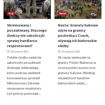
Kraj
Świat
Skremowany i
Nexta: Granaty hukowe
poszukiwany. Dlaczego
użyte na granicy
śledczy nie zakończyli
pochodzą z Czech,
sprawy handlarza
używają ich białoruskie
respiratorami?
służby
30 kwietnia 2023
19 listopada 2021
Polskie służby nadal nie
W czasie zamieszek na
zakończyły poszukiwań
granicy Polski i Białorusi w
Andrzeja Izdebskiego,
stronę polski rzucano m.in.
który podczas epidemii
granaty hukowe. Według
koronawirusa sprzedał
niezależnych kanałów
Ministerstwu Zdrowia
białoruskich widać,...
niesprawne respiratory.
List gończy pozostaje...