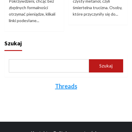
Pokrzywdzeni, chcąc bez
czysty metanol, czyli
zbędnych formalności
śmiertelna trucizna. Osoby,
otrzymać pieniądze, klikali
które przyczyniły się do...
linki podesłane...
Szukaj
Szukaj
Threads