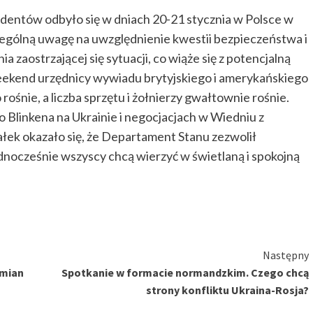
ydentów odbyło się w dniach 20-21 stycznia w Polsce w
ególną uwagę na uwzględnienie kwestii bezpieczeństwa i
zaostrzającej się sytuacji, co wiąże się z potencjalną
eekend urzędnicy wywiadu brytyjskiego i amerykańskiego
o rośnie, a liczba sprzętu i żołnierzy gwałtownie rośnie.
o Blinkena na Ukrainie i negocjacjach w Wiedniu z
łek okazało się, że Departament Stanu zezwolił
dnocześnie wszyscy chcą wierzyć w świetlaną i spokojną
Następny
zmian
Spotkanie w formacie normandzkim. Czego chcą
strony konfliktu Ukraina-Rosja?