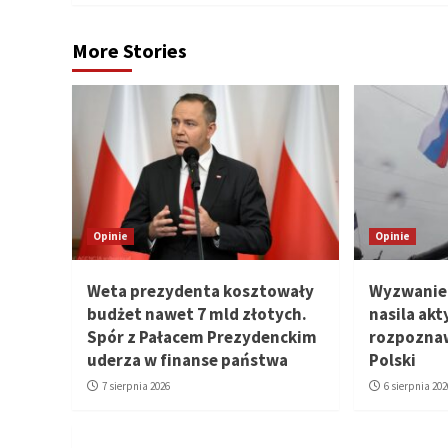
More Stories
Opinie
Opinie
Weta prezydenta kosztowały
Wyzwanie 
budżet nawet 7 mld złotych.
nasila ak
Spór z Pałacem Prezydenckim
rozpozna
uderza w finanse państwa
Polski
7 sierpnia 2026
6 sierpnia 202