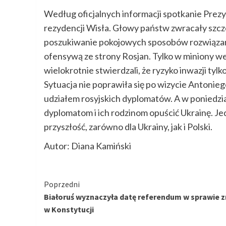
Według oficjalnych informacji spotkanie Prez
rezydencji Wisła. Głowy państw zwracały szcz
poszukiwanie pokojowych sposobów rozwiązania 
ofensywą ze strony Rosjan. Tylko w miniony w
wielokrotnie stwierdzali, że ryzyko inwazji tylk
Sytuacja nie poprawiła się po wizycie Antonieg
udziałem rosyjskich dyplomatów. A w poniedzia
dyplomatom i ich rodzinom opuścić Ukrainę. Je
przyszłość, zarówno dla Ukrainy, jak i Polski.
Autor: Diana Kamiński
Kontynuuj
Poprzedni
Białoruś wyznaczyła datę referendum w sprawie 
czytanie
w Konstytucji