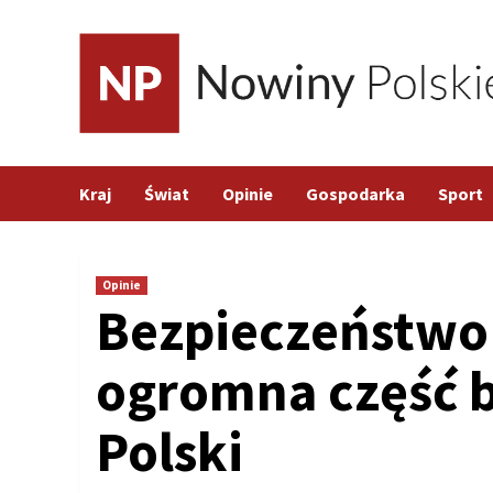
Skip
to
content
Kraj
Świat
Opinie
Gospodarka
Sport
Opinie
Bezpieczeństwo 
ogromna część 
Polski