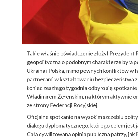
Takie właśnie oświadczenie złożył Prezydent R
geopolityczna o podobnym charakterze była p
Ukraina i Polska, mimo pewnych konfliktów w h
partnerami w kształtowaniu bezpieczeństwa zar
koniec zeszłego tygodnia odbyło się spotkani
Władimirem Zełenskim, na którym aktywnie om
ze strony Federacji Rosyjskiej.
Oficjalne spotkanie na wysokim szczeblu polit
dialogu dyplomatycznego, którego celem jest ja
Cała cywilizowana opinia publiczna patrzy, jak