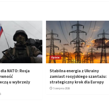
Opinie
dla NATO: Rosja
Stabilna energia z Ukrainy
tywność
zamiast rosyjskiego szantażu:
wczą u wybrzeży
strategiczny krok dla Europy
5 sierpnia 2026
6