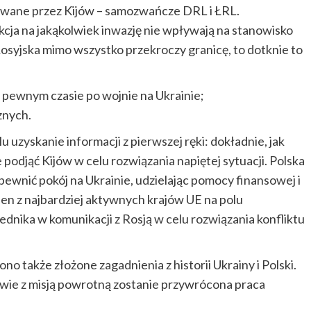
lowane przez Kijów – samozwańcze DRL i ŁRL.
kcja na jakąkolwiek inwazję nie wpływają na stanowisko
a Rosyjska mimo wszystko przekroczy granicę, to dotknie to
po pewnym czasie po wojnie na Ukrainie;
znych.
 uzyskanie informacji z pierwszej ręki: dokładnie, jak
e podjąć Kijów w celu rozwiązania napiętej sytuacji. Polska
apewnić pokój na Ukrainie, udzielając pomocy finansowej i
den z najbardziej aktywnych krajów UE na polu
dnika w komunikacji z Rosją w celu rozwiązania konfliktu
o także złożone zagadnienia z historii Ukrainy i Polski.
jowie z misją powrotną zostanie przywrócona praca