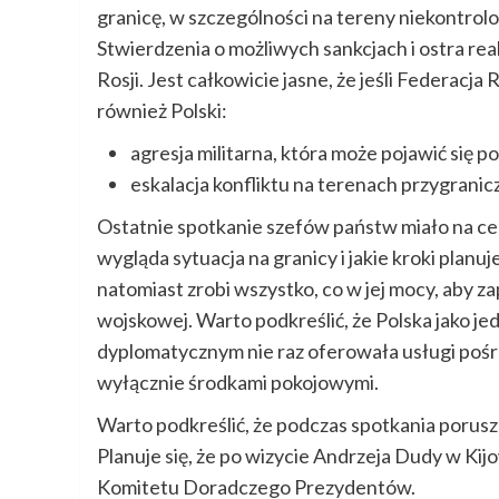
granicę, w szczególności na tereny niekontro
Stwierdzenia o możliwych sankcjach i ostra rea
Rosji. Jest całkowicie jasne, że jeśli Federacj
również Polski:
agresja militarna, która może pojawić się 
eskalacja konfliktu na terenach przygranic
Ostatnie spotkanie szefów państw miało na celu
wygląda sytuacja na granicy i jakie kroki planuj
natomiast zrobi wszystko, co w jej mocy, aby z
wojskowej. Warto podkreślić, że Polska jako je
dyplomatycznym nie raz oferowała usługi pośre
wyłącznie środkami pokojowymi.
Warto podkreślić, że podczas spotkania poruszon
Planuje się, że po wizycie Andrzeja Dudy w Ki
Komitetu Doradczego Prezydentów.