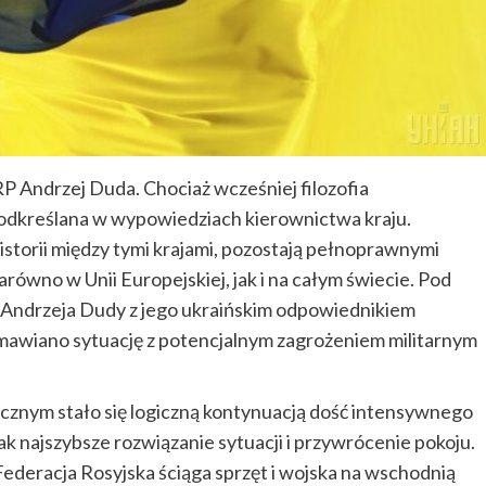
P Andrzej Duda. Chociaż wcześniej filozofia
odkreślana w wypowiedziach kierownictwa kraju.
istorii między tymi krajami, pozostają pełnoprawnymi
ówno w Unii Europejskiej, jak i na całym świecie. Pod
e Andrzeja Dudy z jego ukraińskim odpowiednikiem
awiano sytuację z potencjalnym zagrożeniem militarnym
ycznym stało się logiczną kontynuacją dość intensywnego
k najszybsze rozwiązanie sytuacji i przywrócenie pokoju.
 Federacja Rosyjska ściąga sprzęt i wojska na wschodnią