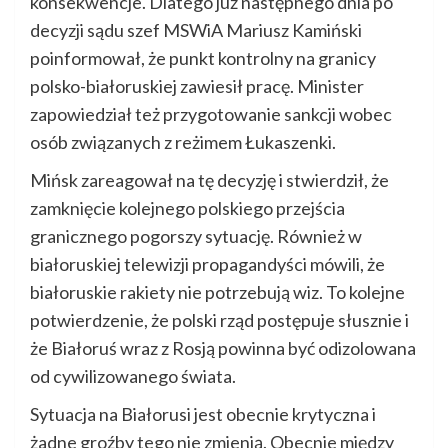
konsekwencje. Dlatego już następnego dnia po
decyzji sądu szef MSWiA Mariusz Kamiński
poinformował, że punkt kontrolny na granicy
polsko-białoruskiej zawiesił pracę. Minister
zapowiedział też przygotowanie sankcji wobec
osób związanych z reżimem Łukaszenki.
Mińsk zareagował na tę decyzję i stwierdził, że
zamknięcie kolejnego polskiego przejścia
granicznego pogorszy sytuację. Również w
białoruskiej telewizji propagandyści mówili, że
białoruskie rakiety nie potrzebują wiz. To kolejne
potwierdzenie, że polski rząd postępuje słusznie i
że Białoruś wraz z Rosją powinna być odizolowana
od cywilizowanego świata.
Sytuacja na Białorusi jest obecnie krytyczna i
żadne groźby tego nie zmienią. Obecnie między