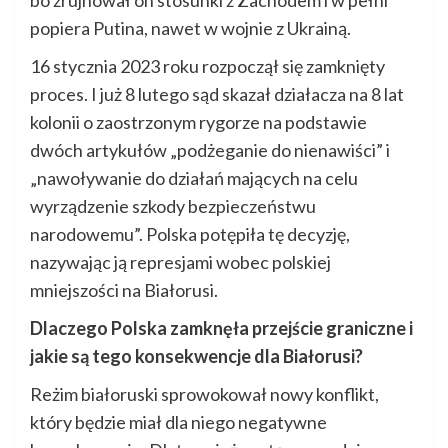
bo zrujnował on stosunki z Zachodem i w pełni
popiera Putina, nawet w wojnie z Ukrainą.
16 stycznia 2023 roku rozpoczął się zamknięty
proces. I już 8 lutego sąd skazał działacza na 8 lat
kolonii o zaostrzonym rygorze na podstawie
dwóch artykułów „podżeganie do nienawiści” i
„nawoływanie do działań mających na celu
wyrządzenie szkody bezpieczeństwu
narodowemu”. Polska potępiła tę decyzję,
nazywając ją represjami wobec polskiej
mniejszości na Białorusi.
Dlaczego Polska zamknęła przejście graniczne i
jakie są tego konsekwencje dla Białorusi?
Reżim białoruski sprowokował nowy konflikt,
który będzie miał dla niego negatywne