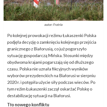
autor: Fratria
Po kolejnej prowokacji reżimu Łukaszenki Polska
podjęła decyzję o zamknięciu kolejnego przejścia
granicznego z Białorusią, co już pogorszyło
sytuację gospodarczą Mińska. Stosunki między
obydwoma krajami pogarszają się od dłuższego
czasu. Polska nie uznała fikcyjnych wyników
wyborów prezydenckich na Białorusi w sierpniu
2020 r. i potępiła użycie siły podczas wieców. Po
tym reżim Łukaszenki zaczął oskarżać Polskę o
destabilizację sytuacji na Białorusi.
Tło nowego konfliktu