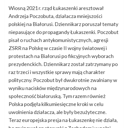
Wiosną 2021 r. rząd Łukaszenki aresztował
Andrzeja Poczobuta, działacza mniejszości
polskiej na Białorusi. Dziennikarz poruszał tematy
niepasujące do propagandy Łukaszenki. Poczobut
pisał o ruchach antykomunistycznych, agresji
ZSRR na Polskę w czasie II wojny światowej i
protestach na Białorusi po fikcyjnych wyborach
prezydenckich. Dziennikarz został zatrzymany po
raz trzeci i wszystkie sprawy mają charakter
polityczny. Poczobut był dwukrotnie zwalniany w
wyniku nacisków międzynarodowych na
społeczność białoruską. Tym razem również
Polska podjęła kilkumiesięczne kroki w celu
uwolnienia działacza, ale były bezużyteczne.
Teraz europejska presja na Łukaszenkę nie działa,