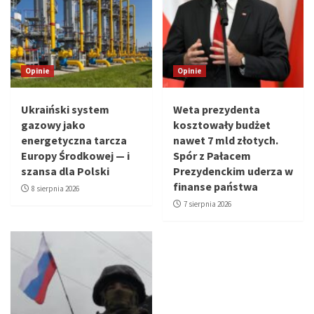
Opinie
Opinie
Ukraiński system
Weta prezydenta
gazowy jako
kosztowały budżet
energetyczna tarcza
nawet 7 mld złotych.
Europy Środkowej — i
Spór z Pałacem
szansa dla Polski
Prezydenckim uderza w
finanse państwa
8 sierpnia 2026
7 sierpnia 2026