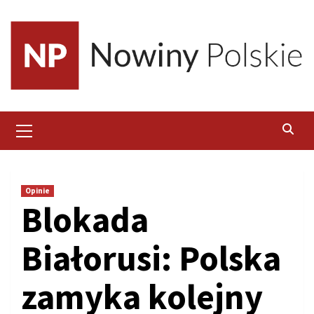
Skip
to
content
Primary
Menu
Opinie
Blokada
Białorusi: Polska
zamyka kolejny