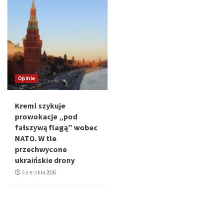
Opinie
Kreml szykuje
prowokacje „pod
fałszywą flagą” wobec
NATO. W tle
przechwycone
ukraińskie drony
4 sierpnia 2026