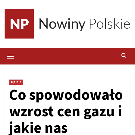
Skip
to
content
Primary
Menu
Opinie
Co spowodowało
wzrost cen gazu i
jakie nas